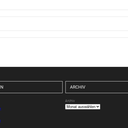
EN
ARCHIV
Archiv
t
t