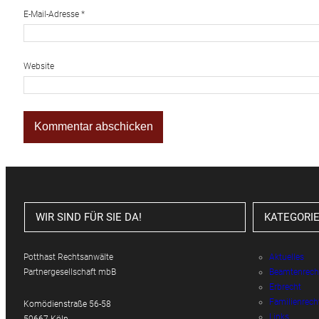
E-Mail-Adresse
*
Website
WIR SIND FÜR SIE DA!
KATEGORI
Potthast Rechtsanwälte
Aktuelles
Partnergesellschaft mbB
Beamtenrech
Erbrecht
Familienrech
Komödienstraße 56-58
Links