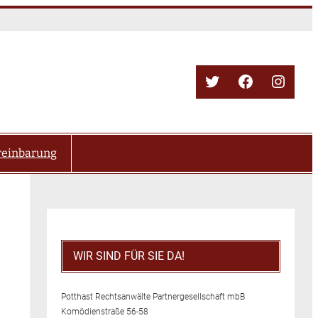
Twitter
Facebook
Insta
reinbarung
WIR SIND FÜR SIE DA!
Potthast Rechtsanwälte Partnergesellschaft mbB
Komödienstraße 56-58