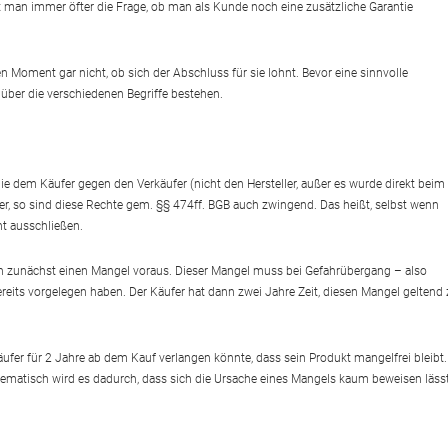
t man immer öfter die Frage, ob man als Kunde noch eine zusätzliche Garantie
Moment gar nicht, ob sich der Abschluss für sie lohnt. Bevor eine sinnvolle
über die verschiedenen Begriffe bestehen.
ie dem Käufer gegen den Verkäufer (nicht den Hersteller, außer es wurde direkt beim
er, so sind diese Rechte gem. §§ 474ff. BGB auch zwingend. Das heißt, selbst wenn
ht ausschließen.
en zunächst einen Mangel voraus. Dieser Mangel muss bei Gefahrübergang – also
ts vorgelegen haben. Der Käufer hat dann zwei Jahre Zeit, diesen Mangel geltend 
Käufer für 2 Jahre ab dem Kauf verlangen könnte, dass sein Produkt mangelfrei bleibt.
ematisch wird es dadurch, dass sich die Ursache eines Mangels kaum beweisen lässt