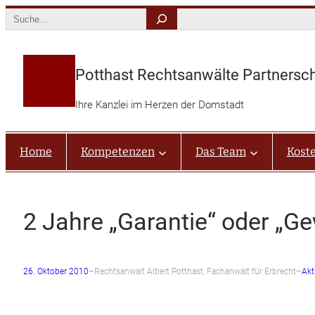
Zum
Search
Inhalt
springen
Potthast Rechtsanwälte Partnersc
Ihre Kanzlei im Herzen der Domstadt
Home
Kompetenzen
Das Team
Kost
2 Jahre „Garantie“ oder „G
26. Oktober 2010
–
Rechtsanwalt Albert Potthast, Fachanwalt für Erbrecht
–
Akt