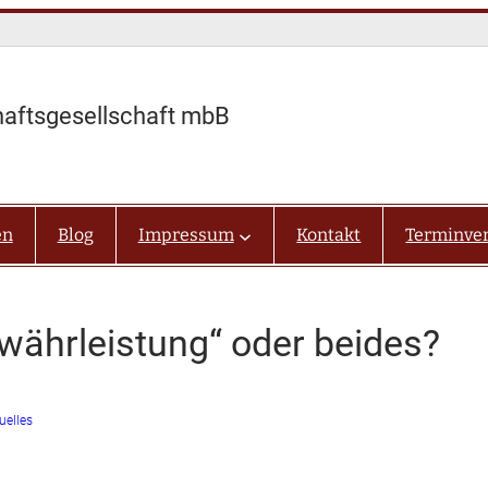
haftsgesellschaft mbB
en
Blog
Impressum
Kontakt
Terminve
ewährleistung“ oder beides?
uelles