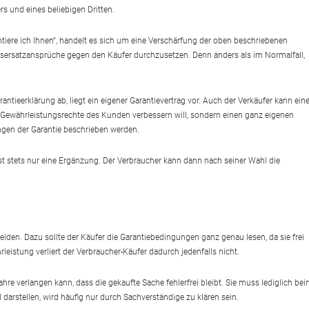
rs und eines beliebigen Dritten.
antiere ich Ihnen“, handelt es sich um eine Verschärfung der oben beschriebenen
ensersatzansprüche gegen den Käufer durchzusetzen. Denn anders als im Normalfall,
antieerklärung ab, liegt ein eigener Garantievertrag vor. Auch der Verkäufer kann ein
ie Gewährleistungsrechte des Kunden verbessern will, sondern einen ganz eigenen
ungen der Garantie beschrieben werden.
ist stets nur eine Ergänzung. Der Verbraucher kann dann nach seiner Wahl die
eiden. Dazu sollte der Käufer die Garantiebedingungen ganz genau lesen, da sie frei
eistung verliert der Verbraucher-Käufer dadurch jedenfalls nicht.
re verlangen kann, dass die gekaufte Sache fehlerfrei bleibt. Sie muss lediglich be
darstellen, wird häufig nur durch Sachverständige zu klären sein.