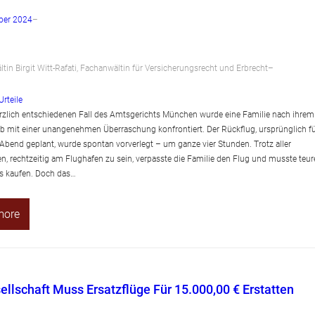
ber 2024
–
tin Birgit Witt-Rafati, Fachanwältin für Versicherungsrecht und Erbrecht
–
Urteile
rzlich entschiedenen Fall des Amtsgerichts München wurde eine Familie nach ihrem
ub mit einer unangenehmen Überraschung konfrontiert. Der Rückflug, ursprünglich f
Abend geplant, wurde spontan vorverlegt – um ganze vier Stunden. Trotz aller
 rechtzeitig am Flughafen zu sein, verpasste die Familie den Flug und musste teur
ts kaufen. Doch das…
more
ellschaft Muss Ersatzflüge Für 15.000,00 € Erstatten