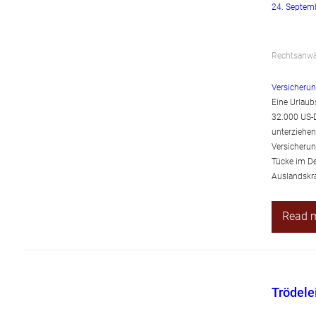
24. Septem
Rechtsanwäl
Versicherun
Eine Urlaub
32.000 US-D
unterziehen
Versicherun
Tücke im De
Auslandskr
Read 
Trödele