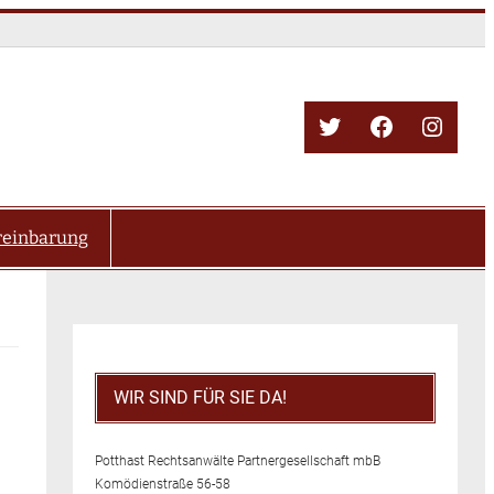
Twitter
Facebook
Insta
reinbarung
WIR SIND FÜR SIE DA!
Potthast Rechtsanwälte Partnergesellschaft mbB
Komödienstraße 56-58