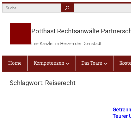
Zum
Search
Inhalt
springen
Potthast Rechtsanwälte Partnersc
Ihre Kanzlei im Herzen der Domstadt
Home
Kompetenzen
Das Team
Kost
Schlagwort:
Reiserecht
Getrenn
Teurer 