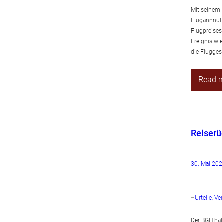
Mit seinem 
Flugannnuli
Flugpreises
Ereignis wi
die Flugges
Read 
Reiserü
30. Mai 20
–
Urteile
, 
Ve
Der BGH hat