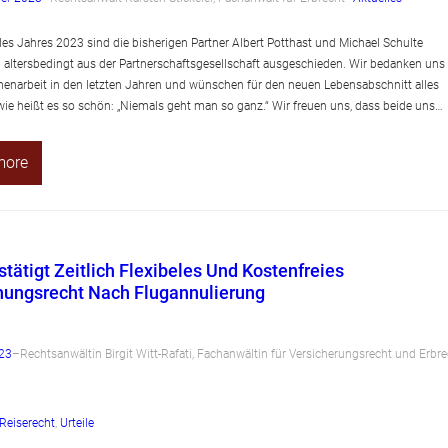
des Jahres 2023 sind die bisherigen Partner Albert Potthast und Michael Schulte
altersbedingt aus der Partnerschaftsgesellschaft ausgeschieden. Wir bedanken uns 
narbeit in den letzten Jahren und wünschen für den neuen Lebensabschnitt alles
wie heißt es so schön: „Niemals geht man so ganz.“ Wir freuen uns, dass beide uns…
more
tätigt Zeitlich Flexibeles Und Kostenfreies
ungsrecht Nach Flugannulierung
023
–
Rechtsanwältin Birgit Witt-Rafati, Fachanwältin für Versicherungsrecht und Erbre
Reiserecht
, 
Urteile