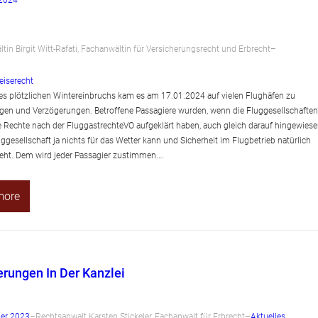
 2024
–
tin Birgit Witt-Rafati, Fachanwältin für Versicherungsrecht und Erbrecht
–
eiserecht
s plötzlichen Wintereinbruchs kam es am 17.01.2024 auf vielen Flughäfen zu
gen und Verzögerungen. Betroffene Passagiere wurden, wenn die Fluggesellschaften
re Rechte nach der FluggastrechteVO aufgeklärt haben, auch gleich darauf hingewiese
uggesellschaft ja nichts für das Wetter kann und Sicherheit im Flugbetrieb natürlich
eht. Dem wird jeder Passagier zustimmen.…
more
rungen In Der Kanzlei
er 2023
–
Rechtsanwalt Karsten Stickeler, Fachanwalt für Erbrecht
–
Aktuelles