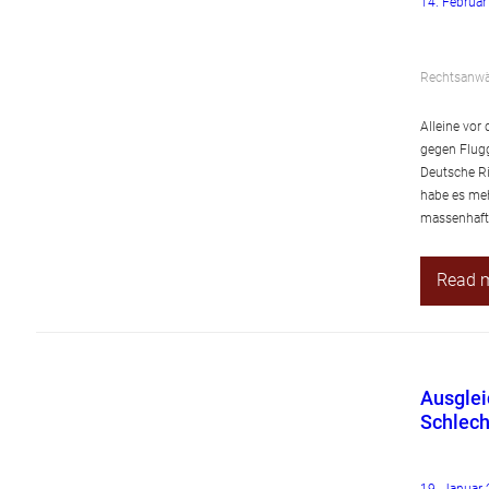
14. Februa
Rechtsanwäl
Alleine vor
gegen Flugg
Deutsche Ri
habe es meh
massenhaf
Read 
Ausglei
Schlec