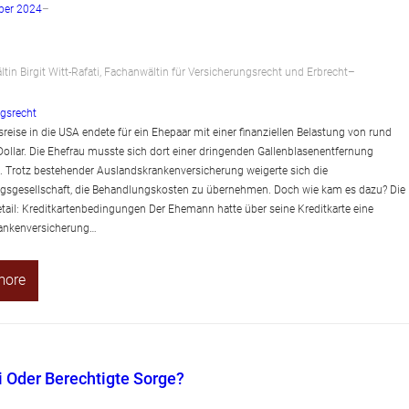
ber 2024
–
tin Birgit Witt-Rafati, Fachanwältin für Versicherungsrecht und Erbrecht
–
gsrecht
sreise in die USA endete für ein Ehepaar mit einer finanziellen Belastung von rund
ollar. Die Ehefrau musste sich dort einer dringenden Gallenblasenentfernung
. Trotz bestehender Auslandskrankenversicherung weigerte sich die
gsgesellschaft, die Behandlungskosten zu übernehmen. Doch wie kam es dazu? Die
tail: Kreditkartenbedingungen Der Ehemann hatte über seine Kreditkarte eine
ankenversicherung…
more
i Oder Berechtigte Sorge?