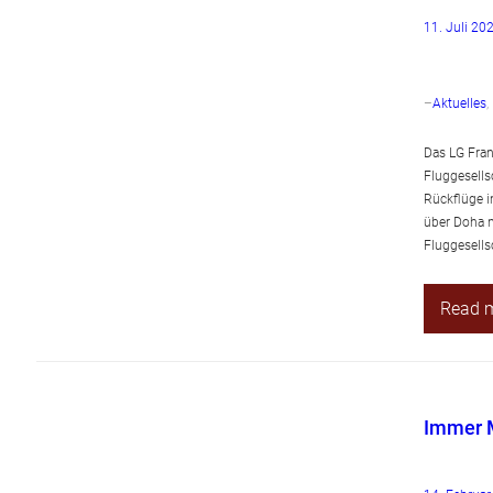
11. Juli 20
–
Aktuelles
, 
Das LG Fran
Fluggesells
Rückflüge i
über Doha n
Fluggesells
Read 
Immer M