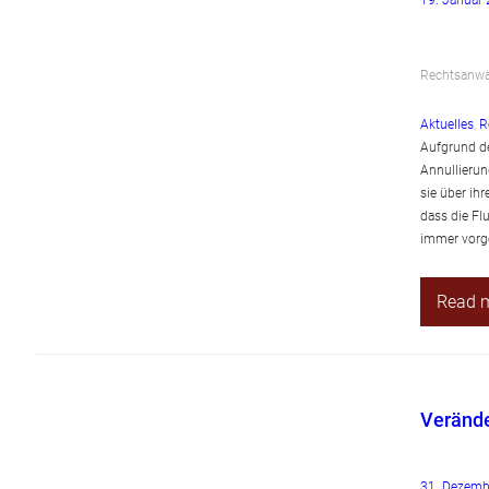
19. Januar
Rechtsanwäl
Aktuelles
, 
R
Aufgrund de
Annullierun
sie über ih
dass die Fl
immer vorg
Read 
Verände
31. Dezemb