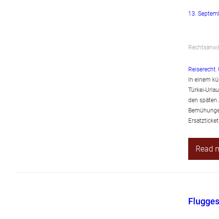
13. Septem
Rechtsanwäl
Reiserecht
, 
In einem kü
Türkei-Urla
den späten 
Bemühungen,
Ersatzticke
Read 
Flugges