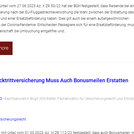
Urteil vom 27.06.2023 Az. X ZR 50/22 hat der BGH festgestellt, dass Reisende bei ei
erung nach der EU-Fluggastrechteverordnung die Wahl zwischen der Erstattung des
 und einer Ersatzbeförderung haben. Dies gilt auch bei einem außergewöhnlichen
e der Corona-Pandemie. Entscheiden Passagiere sich für eine Ersatzbeförderung, mu
ellschaft die Umbuchung entgeltfrei und…
more
cktrittversicherung Muss Auch Bonusmeilen Erstatten
23
–
Rechtsanwältin Birgit Witt-Rafati, Fachanwältin für Versicherungsrecht und Erbre
rsicherungsrecht
 mit Urteil vom 01.03.2023, Az. IV ZR 112/22 festgestellt, dass auch Bonusmeilen, m