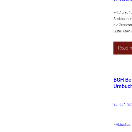
Mit Ablauf 
Beckhausen 
die Zusamme
Gute! Aber 
Read 
BGH Bes
Umbuch
28. Juni 2
–
Aktuelles
, 