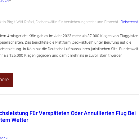
r 2024
–
tin Birgit Witt-Rafati, Fachanwältin für Versicherungsrecht und Erbrecht
–
Reiserecht
 dem Amtsgericht Köln gab es im Jahr 2023 mehr als 37.000 Klagen von Fluggästen
esellschaften. Das berichtete die Plattform „beck-aktuell“ unter Berufung auf die
chterzeitung. In Köln hat die Deutsche Lufthansa ihren juristischen Sitz. Bundesweit
r als 125.000 Klagen gegeben und damit mehr als je zuvor. Somit werden
t…
more
chsleistung Für Verspäteten Oder Annullierten Flug Bei
htem Wetter