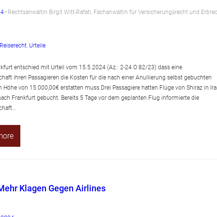
24
–
Rechtsanwältin Birgit Witt-Rafati, Fachanwältin für Versicherungsrecht und Erbre
Reiserecht
, 
Urteile
kfurt entschied mit Urteil vom 15.5.2024 (Az.: 2-24 O 82/23) dass eine
chaft ihren Passagieren die Kosten für die nach einer Anullierung selbst gebuchten
n Höhe von 15.000,00€ erstatten muss.Drei Passagiere hatten Flüge von Shiraz in Ir
ach Frankfurt gebucht. Bereits 5 Tage vor dem geplanten Flug informierte die
chaft…
more
ehr Klagen Gegen Airlines