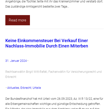
Angehörige, die Tochter, teilte mit ihr das Krankenzimmer und verstarb dort.
Das zuständige Amtsgericht bestellte zwei Tage…
Read more
Keine Einkommensteuer Bei Verkauf Einer
Nachlass-Immobilie Durch Einen Miterben
31. Januar 2024
–
Rechtsanwältin Birgit Witt-Rafati, Fachanwältin für Versicherungsrecht und
Erbrecht
–
Aktuelles
, 
Erbrecht
, 
Urteile
Der Bundesfinanzhof hat mit Urteil vom 26.09.2023, Az. IX R 13/22, eine für
alle Erbengemeinschaften wichtige und günstige Entscheidung getroffen.