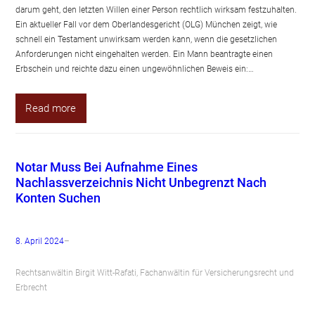
darum geht, den letzten Willen einer Person rechtlich wirksam festzuhalten.
Ein aktueller Fall vor dem Oberlandesgericht (OLG) München zeigt, wie
schnell ein Testament unwirksam werden kann, wenn die gesetzlichen
Anforderungen nicht eingehalten werden. Ein Mann beantragte einen
Erbschein und reichte dazu einen ungewöhnlichen Beweis ein:…
Read more
Notar Muss Bei Aufnahme Eines
Nachlassverzeichnis Nicht Unbegrenzt Nach
Konten Suchen
8. April 2024
–
Rechtsanwältin Birgit Witt-Rafati, Fachanwältin für Versicherungsrecht und
Erbrecht