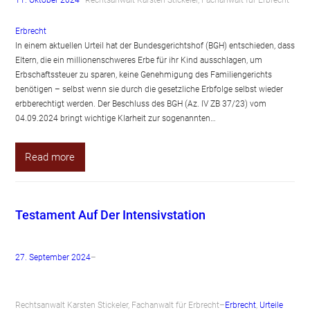
11. Oktober 2024
–
Rechtsanwalt Karsten Stickeler, Fachanwalt für Erbrecht
–
Erbrecht
In einem aktuellen Urteil hat der Bundesgerichtshof (BGH) entschieden, dass
Eltern, die ein millionenschweres Erbe für ihr Kind ausschlagen, um
Erbschaftssteuer zu sparen, keine Genehmigung des Familiengerichts
benötigen – selbst wenn sie durch die gesetzliche Erbfolge selbst wieder
erbberechtigt werden. Der Beschluss des BGH (Az. IV ZB 37/23) vom
04.09.2024 bringt wichtige Klarheit zur sogenannten…
Read more
Testament Auf Der Intensivstation
27. September 2024
–
Rechtsanwalt Karsten Stickeler, Fachanwalt für Erbrecht
–
Erbrecht
, 
Urteile