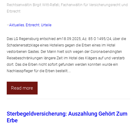
Rechtsanwältin Birgit Witt-Rafati, Fachanwältin für Versicherungsrecht und
Erbrecht
–
Aktuelles
, 
Erbrecht
, 
Urteile
Das LG Regensburg entschied am18.09.2025, Az. 85 O 1495/24, über die
Schadenersatzklage eines Hoteliers gegen die Erben eines im Hotel
vestorbenen Gastes. Der Mann hielt sich wegen der Corona-bendingten
Reisebeschränkungen längere Zeit im Hotel des Klägers auf und verstarb
dort. Das die Erben nicht sofort gefunden werden konnten wurde ein
Nachlasspfleger für die Erben bestellt.…
Read more
Sterbegeldversicherung: Auszahlung Gehört Zum
Erbe