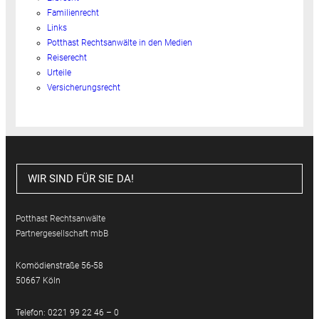
Familienrecht
Links
Potthast Rechtsanwälte in den Medien
Reiserecht
Urteile
Versicherungsrecht
WIR SIND FÜR SIE DA!
Potthast Rechtsanwälte
Partnergesellschaft mbB
Komödienstraße 56-58
50667 Köln
Telefon: 0221 99 22 46 – 0