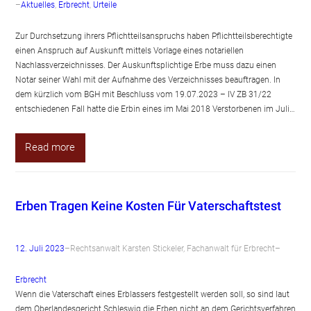
–
Aktuelles
, 
Erbrecht
, 
Urteile
Zur Durchsetzung ihrers Pflichtteilsanspruchs haben Pflichtteilsberechtigte
einen Anspruch auf Auskunft mittels Vorlage eines notariellen
Nachlassverzeichnisses. Der Auskunftsplichtige Erbe muss dazu einen
Notar seiner Wahl mit der Aufnahme des Verzeichnisses beauftragen. In
dem kürzlich vom BGH mit Beschluss vom 19.07.2023 – IV ZB 31/22
entschiedenen Fall hatte die Erbin eines im Mai 2018 Verstorbenen im Juli…
Read more
Erben Tragen Keine Kosten Für Vaterschaftstest
12. Juli 2023
–
Rechtsanwalt Karsten Stickeler, Fachanwalt für Erbrecht
–
Erbrecht
Wenn die Vaterschaft eines Erblassers festgestellt werden soll, so sind laut
dem Oberlandesgericht Schleswig die Erben nicht an dem Gerichtsverfahren