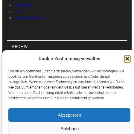
Reiserecht
Urteile
Versicherungsrecht
ARCHIV
Cookie-Zustimmung verwalten
Archiv
Um dir ein optimales Erlebnis zu bieten, verwenden wir Technologien wie
Cookies, um Geräteinformationen zu speichern und/oder darauf
zuzugreifen. Wenn du diesen Technologien zustimmst, können wir Daten
wie das Surfverhalten oder eindeutige IDs auf dieser Website verarbeiten.
SOCIAL MEDIA
Wenn du deine Zustimmung nicht erteilst oder zurückziehst, können
bestimmte Merkmale und Funktionen beeinträchtigt werden.
Twitter
Facebook
Instagram
Akzeptieren
Ablehnen