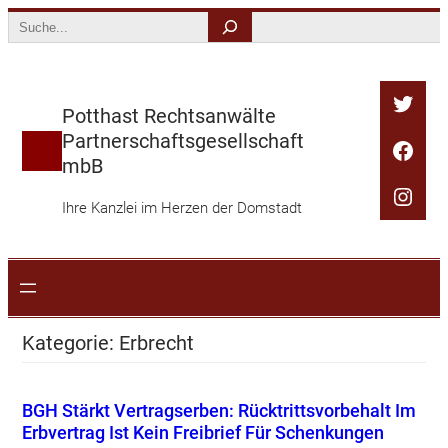
Zum
Search
Inhalt
springen
Twitt
Potthast Rechtsanwälte
Partnerschaftsgesellschaft
Face
mbB
Inst
Ihre Kanzlei im Herzen der Domstadt
Kategorie:
Erbrecht
BGH Stärkt Vertragserben: Rücktrittsvorbehalt Im
Erbvertrag Ist Kein Freibrief Für Schenkungen