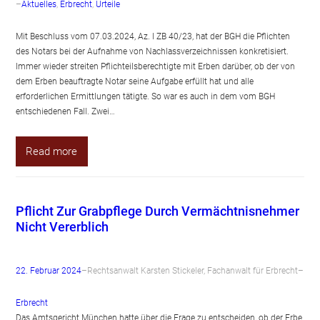
–
Aktuelles
, 
Erbrecht
, 
Urteile
Mit Beschluss vom 07.03.2024, Az. I ZB 40/23, hat der BGH die Pflichten
des Notars bei der Aufnahme von Nachlassverzeichnissen konkretisiert.
Immer wieder streiten Pflichteilsberechtigte mit Erben darüber, ob der von
dem Erben beauftragte Notar seine Aufgabe erfüllt hat und alle
erforderlichen Ermittlungen tätigte. So war es auch in dem vom BGH
entschiedenen Fall. Zwei…
Read more
Pflicht Zur Grabpflege Durch Vermächtnisnehmer
Nicht Vererblich
22. Februar 2024
–
Rechtsanwalt Karsten Stickeler, Fachanwalt für Erbrecht
–
Erbrecht
Das Amtsgericht München hatte über die Frage zu entscheiden, ob der Erbe