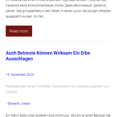
Ein Miterbe, der eine Immobilie aus dem Nachlass verkauft muss auf den
Kaufpreis keine Einkommensteuer (früher „Spekulationssteuer“ genannt)
zahlen. Das gilt jedenfalls in den Fällen, in denen zuvor die übrigen Miterben
ausgezahlt wurden. Im Fall…
Read more
Auch Betreute Können Wirksam Ein Erbe
Ausschlagen
15. November 2023
–
Rechtsanwältin Birgit Witt-Rafati, Fachanwältin für Versicherungsrecht und
Erbrecht
–
Erbrecht
, 
Urteile
Ein Mann erbte unter anderem eine Wohnung. Obwohl er einen Betreuer hat,