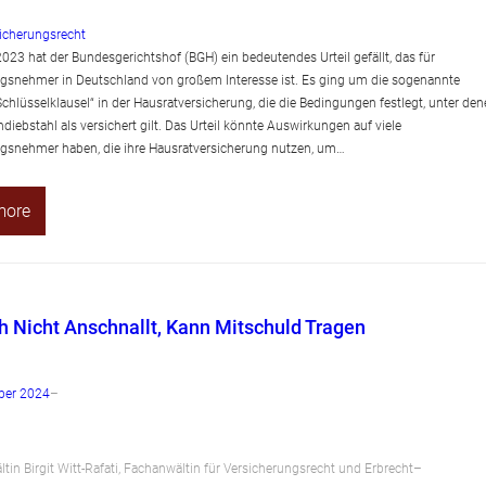
icherungsrecht
2023 hat der Bundesgerichtshof (BGH) ein bedeutendes Urteil gefällt, das für
gsnehmer in Deutschland von großem Interesse ist. Es ging um die sogenannte
 Schlüsselklausel“ in der Hausratversicherung, die die Bedingungen festlegt, unter de
diebstahl als versichert gilt. Das Urteil könnte Auswirkungen auf viele
gsnehmer haben, die ihre Hausratversicherung nutzen, um…
more
h Nicht Anschnallt, Kann Mitschuld Tragen
ber 2024
–
tin Birgit Witt-Rafati, Fachanwältin für Versicherungsrecht und Erbrecht
–