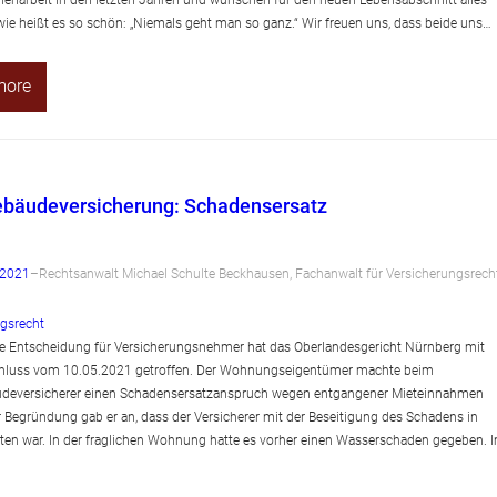
wie heißt es so schön: „Niemals geht man so ganz.“ Wir freuen uns, dass beide uns…
more
bäudeversicherung: Schadensersatz
 2021
–
Rechtsanwalt Michael Schulte Beckhausen, Fachanwalt für Versicherungsrech
gsrecht
ve Entscheidung für Versicherungsnehmer hat das Oberlandesgericht Nürnberg mit
hluss vom 10.05.2021 getroffen. Der Wohnungseigentümer machte beim
eversicherer einen Schadensersatzanspruch wegen entgangener Mieteinnahmen
r Begründung gab er an, dass der Versicherer mit der Beseitigung des Schadens in
ten war. In der fraglichen Wohnung hatte es vorher einen Wasserschaden gegeben. 