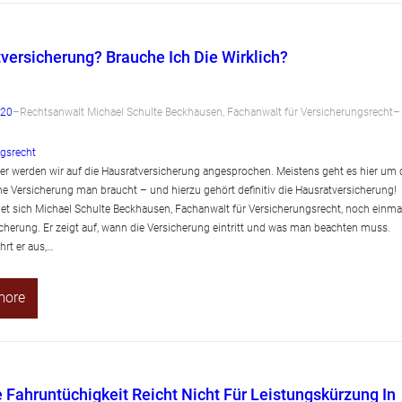
versicherung? Brauche Ich Die Wirklich?
020
–
Rechtsanwalt Michael Schulte Beckhausen, Fachanwalt für Versicherungsrecht
–
gsrecht
r werden wir auf die Hausratversicherung angesprochen. Meistens geht es hier um 
he Versicherung man braucht – und hierzu gehört definitiv die Hausratversicherung!
t sich Michael Schulte Beckhausen, Fachanwalt für Versicherungsrecht, noch einma
icherung. Er zeigt auf, wann die Versicherung eintritt und was man beachten muss.
hrt er aus,…
more
e Fahruntüchigkeit Reicht Nicht Für Leistungskürzung In