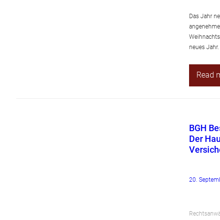
Das Jahr ne
angenehme 
Weihnachtsf
neues Jahr.
Read 
BGH Bes
Der Hau
Versic
20. Septem
Rechtsanwäl