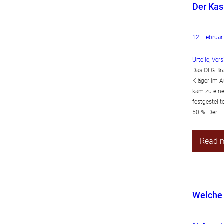
Der Kas
12. Februa
Urteile
, 
Vers
Das OLG Bra
Kläger im 
kam zu eine
festgestell
50 %. Der…
Read 
Welche 