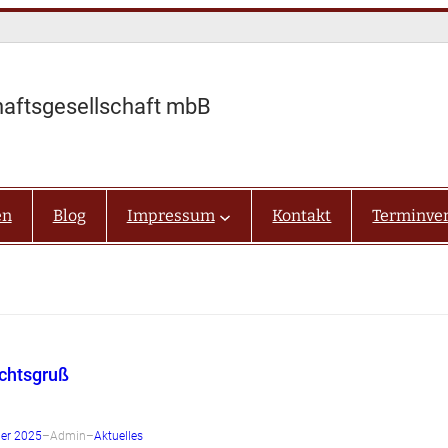
haftsgesellschaft mbB
en
Blog
Impressum
Kontakt
Terminve
chtsgruß
er 2025
–
Admin
–
Aktuelles