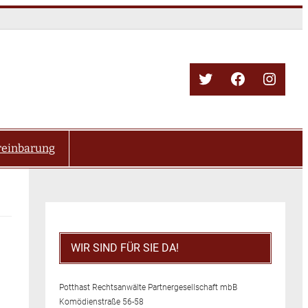
Twitter
Facebook
Insta
reinbarung
WIR SIND FÜR SIE DA!
Potthast Rechtsanwälte Partnergesellschaft mbB
Komödienstraße 56-58