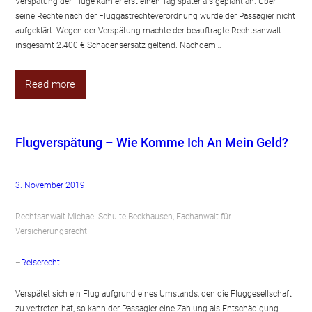
Verspätung der Flüge kam er erst einen Tag später als geplant an. Über
seine Rechte nach der Fluggastrechteverordnung wurde der Passagier nicht
aufgeklärt. Wegen der Verspätung machte der beauftragte Rechtsanwalt
insgesamt 2.400 € Schadensersatz geltend. Nachdem…
Read more
Flugverspätung – Wie Komme Ich An Mein Geld?
3. November 2019
–
Rechtsanwalt Michael Schulte Beckhausen, Fachanwalt für
Versicherungsrecht
–
Reiserecht
Verspätet sich ein Flug aufgrund eines Umstands, den die Fluggesellschaft
zu vertreten hat, so kann der Passagier eine Zahlung als Entschädigung