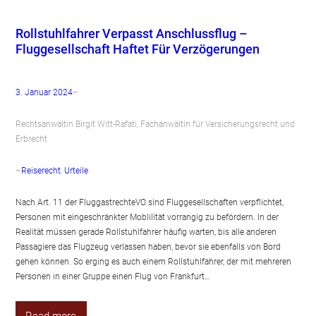
Rollstuhlfahrer Verpasst Anschlussflug –
Fluggesellschaft Haftet Für Verzögerungen
3. Januar 2024
–
Rechtsanwältin Birgit Witt-Rafati, Fachanwältin für Versicherungsrecht und
Erbrecht
–
Reiserecht
, 
Urteile
Nach Art. 11 der FluggastrechteVO sind Fluggesellschaften verpflichtet,
Personen mit eingeschränkter Moblilität vorrangig zu befördern. In der
Realität müssen gerade Rollstuhlfahrer häufig warten, bis alle anderen
Passagiere das Flugzeug verlassen haben, bevor sie ebenfalls von Bord
gehen können. So erging es auch einem Rollstuhlfahrer, der mit mehreren
Personen in einer Gruppe einen Flug von Frankfurt…
Read more