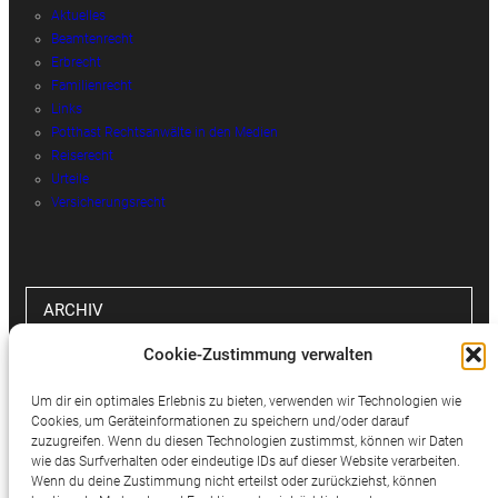
Aktuelles
Beamtenrecht
Erbrecht
Familienrecht
Links
Potthast Rechtsanwälte in den Medien
Reiserecht
Urteile
Versicherungsrecht
ARCHIV
Cookie-Zustimmung verwalten
Archiv
Um dir ein optimales Erlebnis zu bieten, verwenden wir Technologien wie
Cookies, um Geräteinformationen zu speichern und/oder darauf
zuzugreifen. Wenn du diesen Technologien zustimmst, können wir Daten
wie das Surfverhalten oder eindeutige IDs auf dieser Website verarbeiten.
SOCIAL MEDIA
Wenn du deine Zustimmung nicht erteilst oder zurückziehst, können