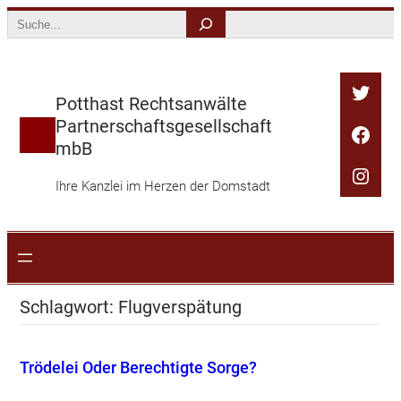
Zum
Search
Inhalt
springen
Twitt
Potthast Rechtsanwälte
Partnerschaftsgesellschaft
Face
mbB
Inst
Ihre Kanzlei im Herzen der Domstadt
Schlagwort:
Flugverspätung
Trödelei Oder Berechtigte Sorge?