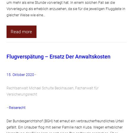
um mehr als eine Stunde vorverlegt hat. In einem solchen Fall sei die
Vorverlegung als erheblich anzusehen, da sie für die jeweiligen Fluggäste in
gleicher Weise wie eine…
Read more
Flugverspätung – Ersatz Der Anwaltskosten
15. Oktober 2020
–
Rechtsanwalt Michael Schulte Beckhausen, Fachanwalt für
Versicherungsrecht
–
Reiserecht
Der Bundesgerichtshof (BGH) hat erneut ein verbraucherfreundliches Urteil
gefällt. Ein Urlauber flog mit seiner Familie nach Kuba. Wegen erheblicher