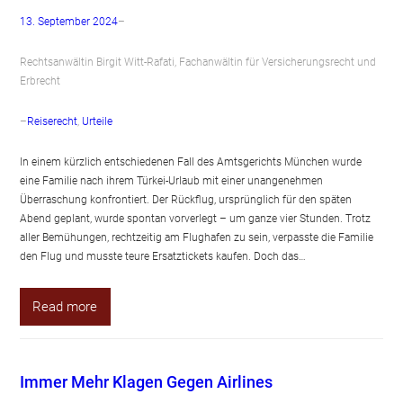
13. September 2024
–
Rechtsanwältin Birgit Witt-Rafati, Fachanwältin für Versicherungsrecht und
Erbrecht
–
Reiserecht
, 
Urteile
In einem kürzlich entschiedenen Fall des Amtsgerichts München wurde
eine Familie nach ihrem Türkei-Urlaub mit einer unangenehmen
Überraschung konfrontiert. Der Rückflug, ursprünglich für den späten
Abend geplant, wurde spontan vorverlegt – um ganze vier Stunden. Trotz
aller Bemühungen, rechtzeitig am Flughafen zu sein, verpasste die Familie
den Flug und musste teure Ersatztickets kaufen. Doch das…
Read more
Immer Mehr Klagen Gegen Airlines