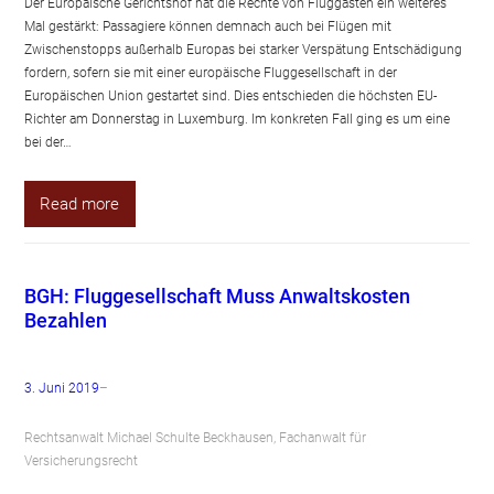
Der Europäische Gerichtshof hat die Rechte von Fluggästen ein weiteres
Mal gestärkt: Passagiere können demnach auch bei Flügen mit
Zwischenstopps außerhalb Europas bei starker Verspätung Entschädigung
fordern, sofern sie mit einer europäische Fluggesellschaft in der
Europäischen Union gestartet sind. Dies entschieden die höchsten EU-
Richter am Donnerstag in Luxemburg. Im konkreten Fall ging es um eine
bei der…
Read more
BGH: Fluggesellschaft Muss Anwaltskosten
Bezahlen
3. Juni 2019
–
Rechtsanwalt Michael Schulte Beckhausen, Fachanwalt für
Versicherungsrecht