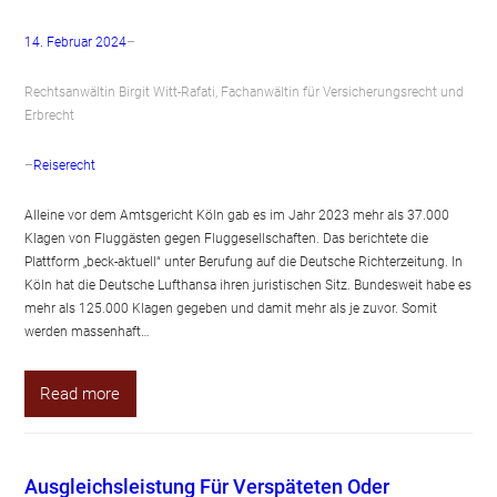
14. Februar 2024
–
Rechtsanwältin Birgit Witt-Rafati, Fachanwältin für Versicherungsrecht und
Erbrecht
–
Reiserecht
Alleine vor dem Amtsgericht Köln gab es im Jahr 2023 mehr als 37.000
Klagen von Fluggästen gegen Fluggesellschaften. Das berichtete die
Plattform „beck-aktuell“ unter Berufung auf die Deutsche Richterzeitung. In
Köln hat die Deutsche Lufthansa ihren juristischen Sitz. Bundesweit habe es
mehr als 125.000 Klagen gegeben und damit mehr als je zuvor. Somit
werden massenhaft…
Read more
Ausgleichsleistung Für Verspäteten Oder