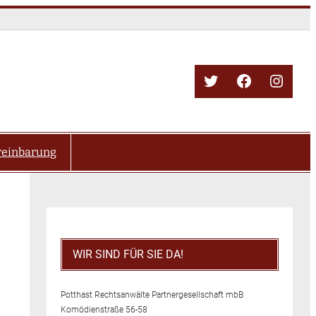
Twitter
Facebook
Insta
reinbarung
WIR SIND FÜR SIE DA!
Potthast Rechtsanwälte Partnergesellschaft mbB
Komödienstraße 56-58