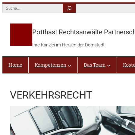
Zum
Search
Inhalt
springen
Potthast Rechtsanwälte Partnersc
Ihre Kanzlei im Herzen der Domstadt
Home
Kompetenzen
Das Team
Kost
VERKEHRSRECHT