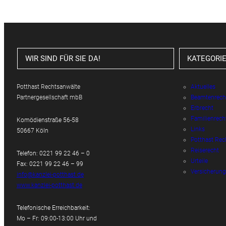
WIR SIND FÜR SIE DA!
KATEGORI
Potthast Rechtsanwälte
Aktuelles
Partnergesellschaft mbB
Beamtenrech
Erbrecht
Familienrech
Komödienstraße 56-58
Links
50667 Köln
Potthast Rec
Reiserecht
Telefon: 0221 99 22 46 – 0
Urteile
Fax: 0221 99 22 46 – 99
Versicherung
info@kanzlei-potthast.de
www.kanzlei-potthast.de
Telefonische Erreichbarkeit:
Mo – Fr: 09:00-13:00 Uhr und