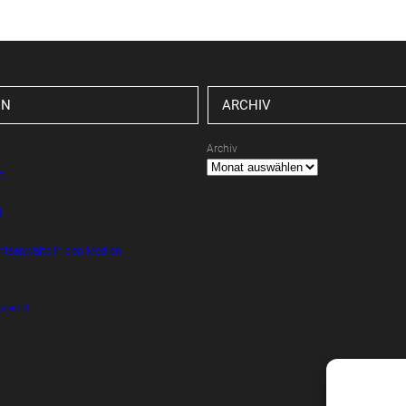
EN
ARCHIV
Archiv
t
t
htsanwälte in den Medien
srecht