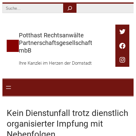
Zum
Search
Inhalt
springen
Twitt
Potthast Rechtsanwälte
Partnerschaftsgesellschaft
Face
mbB
Inst
Ihre Kanzlei im Herzen der Domstadt
Kein Dienstunfall trotz dienstlich
organisierter Impfung mit
Nebenfolgen