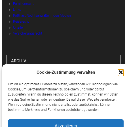
Familienrecht
Links
Potthast Rechtsanwälte in den Medien
Reiserecht
Urteile
Versicherungsrecht
ARCHIV
Cookie-Zustimmung verwalten
Archiv
Um dir ein optimales Erlebnis zu bieten, verwenden wir Technologien wie
Cookies, um Geräteinformationen zu speichern und/oder darauf
zuzugreifen. Wenn du diesen Technologien zustimmst, können wir Daten
wie das Surfverhalten oder eindeutige IDs auf dieser Website verarbeiten.
SOCIAL MEDIA
Wenn du deine Zustimmung nicht erteilst oder zurückziehst, können
bestimmte Merkmale und Funktionen beeinträchtigt werden.
Twitter
Facebook
Instagram
Akzeptieren