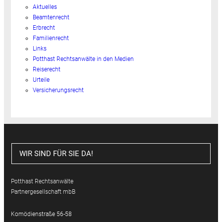
Aktuelles
Beamtenrecht
Erbrecht
Familienrecht
Links
Potthast Rechtsanwälte in den Medien
Reiserecht
Urteile
Versicherungsrecht
WIR SIND FÜR SIE DA!
Potthast Rechtsanwälte
Partnergesellschaft mbB
Komödienstraße 56-58