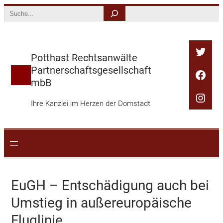
Zum
Search
Inhalt
springen
Twitt
Potthast Rechtsanwälte
Partnerschaftsgesellschaft
Face
mbB
Inst
Ihre Kanzlei im Herzen der Domstadt
EuGH – Entschädigung auch bei
Umstieg in außereuropäische
Fluglinie