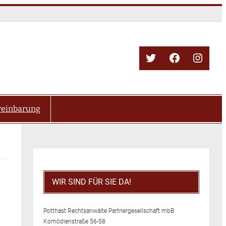
Twitter
Facebook
Insta
reinbarung
WIR SIND FÜR SIE DA!
Potthast Rechtsanwälte Partnergesellschaft mbB
Komödienstraße 56-58