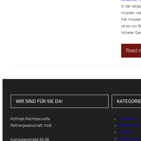
In der verg
müssen, wei
Fall müssen
ist es von 
höherer Gew
Read 
WIR SIND FÜR SIE DA!
KATEGORI
Potthast Rechtsanwälte
Aktuelles
Partnergesellschaft mbB
Beamtenrech
Erbrecht
Familienrech
Komödienstraße 56-58