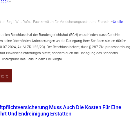
r 2024
–
tin Birgit Witt-Rafati, Fachanwältin für Versicherungsrecht und Erbrecht
–
Urteile
tuellen Beschluss hat der Bundesgerichtshof (BGH) entschieden, dass Gerichte
n keine überhöhten Anforderungen an die Darlegung ihrer Schäden stellen dürfen
 30.07.2024, Az. VI ZR 122/23). Der Beschluss betont, dass § 287 Zivilprozessordnun
 nur Beweiserleichterungen bietet, sondern auch die Darlegung des Schadens
 Hintergrund des Falls In dem Fall klagte…
more
tpflichtversicherung Muss Auch Die Kosten Für Eine
hrt Und Endreinigung Erstatten