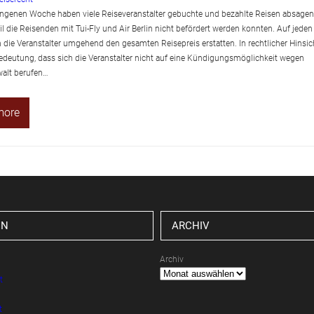
angenen Woche haben viele Reiseveranstalter gebuchte und bezahlte Reisen absagen
l die Reisenden mit Tui-Fly und Air Berlin nicht befördert werden konnten. Auf jeden
 die Veranstalter umgehend den gesamten Reisepreis erstatten. In rechtlicher Hinsic
Bedeutung, dass sich die Veranstalter nicht auf eine Kündigungsmöglichkeit wegen
alt berufen…
more
EN
ARCHIV
Archiv
t
t