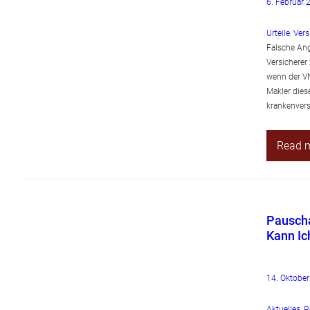
6. Februar 
Urteile
, 
Vers
Falsche An
Versicherer
wenn der VN
Makler dies
krankenvers
Read 
Pauscha
Kann Ic
14. Oktobe
Aktuelles
, 
R