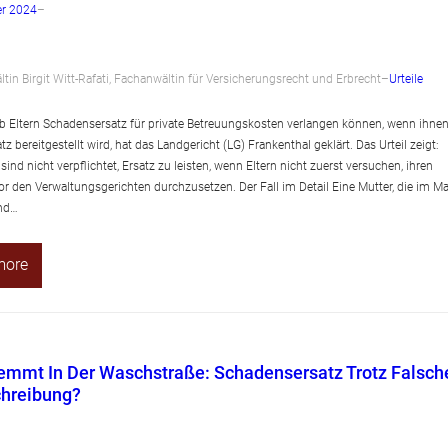
r 2024
–
tin Birgit Witt-Rafati, Fachanwältin für Versicherungsrecht und Erbrecht
–
Urteile
ob Eltern Schadensersatz für private Betreuungskosten verlangen können, wenn ihne
atz bereitgestellt wird, hat das Landgericht (LG) Frankenthal geklärt. Das Urteil zeigt:
nd nicht verpflichtet, Ersatz zu leisten, wenn Eltern nicht zuerst versuchen, ihren
r den Verwaltungsgerichten durchzusetzen. Der Fall im Detail Eine Mutter, die im Ma
ind…
more
emmt In Der Waschstraße: Schadensersatz Trotz Falsch
hreibung?