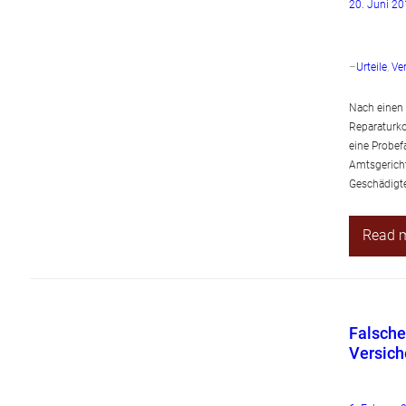
20. Juni 2
–
Urteile
, 
Ve
Nach einen 
Reparaturko
eine Probef
Amtsgericht
Geschädigt
Read 
Falsche
Versic