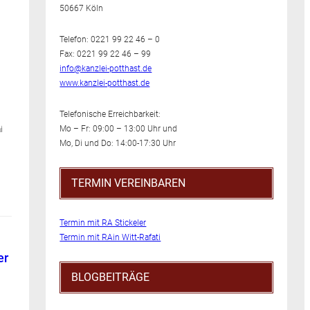
50667 Köln
Telefon: 0221 99 22 46 – 0
Fax: 0221 99 22 46 – 99
info@kanzlei-potthast.de
www.kanzlei-potthast.de
n
Telefonische Erreichbarkeit:
Mo – Fr: 09:00 – 13:00 Uhr und
i
Mo, Di und Do: 14:00-17:30 Uhr
TERMIN VEREINBAREN
Termin mit RA Stickeler
Termin mit RAin Witt-Rafati
er
BLOGBEITRÄGE