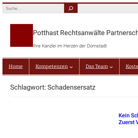
Zum
Search
Inhalt
springen
Potthast Rechtsanwälte Partnersc
Ihre Kanzlei im Herzen der Domstadt
Home
Kompetenzen
Das Team
Kost
Schlagwort:
Schadensersatz
Kein Sc
Zuerst 