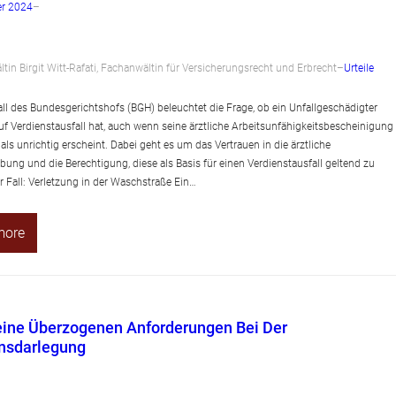
r 2024
–
tin Birgit Witt-Rafati, Fachanwältin für Versicherungsrecht und Erbrecht
–
Urteile
all des Bundesgerichtshofs (BGH) beleuchtet die Frage, ob ein Unfallgeschädigter
f Verdienstausfall hat, auch wenn seine ärztliche Arbeitsunfähigkeitsbescheinigung
ls unrichtig erscheint. Dabei geht es um das Vertrauen in die ärztliche
bung und die Berechtigung, diese als Basis für einen Verdienstausfall geltend zu
 Fall: Verletzung in der Waschstraße Ein…
more
ine Überzogenen Anforderungen Bei Der
nsdarlegung