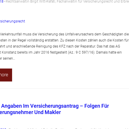
018
–
Rechtsanwältin Birgit Witt-Rafati, Fachanwältin für Versicherungsrecht und Erbre
rsicherungsrecht
Verkehrsunfall muss die Versicherung des Unfallverursachers dem Geschädigten die
sten in der Regel vollständig erstatten. Zu diesen Kosten zählen auch die Kosten für
ahrt und anschließende Reinigung des KFZ nach der Reparatur. Das hat das AG
 Konstanz bereits im Jahr 2016 festgestellt (Az.: 9 C 597/16). Damals hatte ein
er seinen…
more
 Angaben Im Versicherungsantrag – Folgen Für
herungsnehmer Und Makler