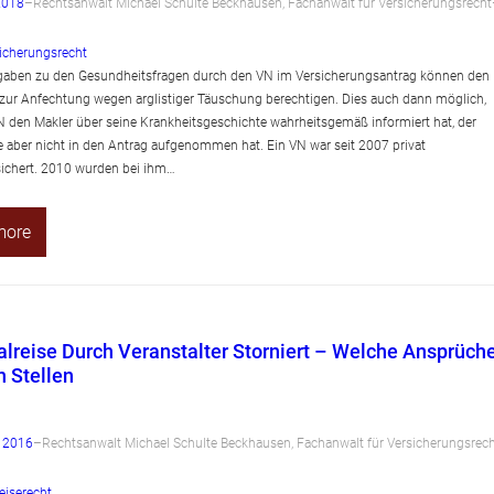
2018
–
Rechtsanwalt Michael Schulte Beckhausen, Fachanwalt für Versicherungsrecht
icherungsrecht
gaben zu den Gesundheitsfragen durch den VN im Versicherungsantrag können den
 zur Anfechtung wegen arglistiger Täuschung berechtigen. Dies auch dann möglich,
 den Makler über seine Krankheitsgeschichte wahrheitsgemäß informiert hat, der
e aber nicht in den Antrag aufgenommen hat. Ein VN war seit 2007 privat
ichert. 2010 wurden bei ihm…
more
lreise Durch Veranstalter Storniert – Welche Ansprüch
h Stellen
r 2016
–
Rechtsanwalt Michael Schulte Beckhausen, Fachanwalt für Versicherungsrec
eiserecht