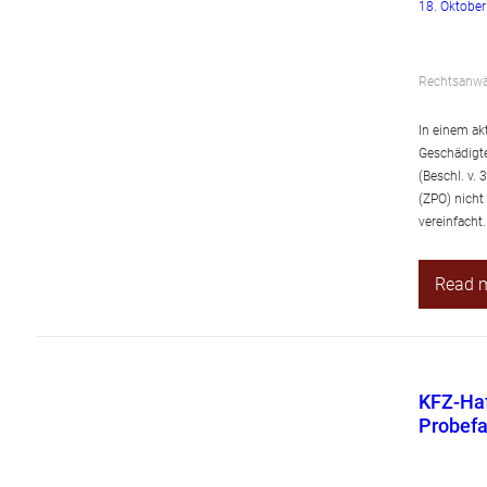
18. Oktobe
Rechtsanwäl
In einem ak
Geschädigte
(Beschl. v.
(ZPO) nicht
vereinfacht.
Read 
KFZ-Haf
Probefa