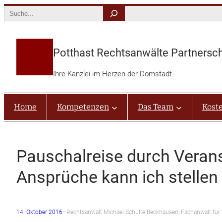
Zum
Search
Inhalt
springen
Potthast Rechtsanwälte Partnersc
Ihre Kanzlei im Herzen der Domstadt
Home
Kompetenzen
Das Team
Kost
Pauschalreise durch Verans
Ansprüche kann ich stellen
14. Oktober 2016
–
Rechtsanwalt Michael Schulte Beckhausen, Fachanwalt für