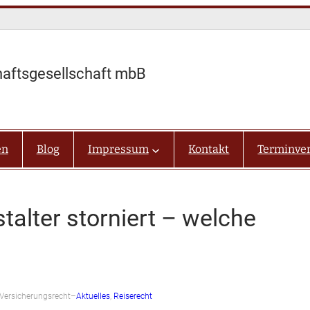
haftsgesellschaft mbB
en
Blog
Impressum
Kontakt
Terminve
talter storniert – welche
 Versicherungsrecht
–
Aktuelles
, 
Reiserecht