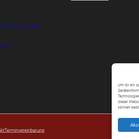
t
t
htsanwälte in den Medien
srecht
Um dir ein o
Geräteinform
Technologien
dieser Websi
können best
Akz
kt
Terminvereinbarung