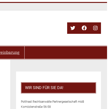
Twitter
Facebook
Insta
reinbarung
WIR SIND FÜR SIE DA!
Potthast Rechtsanwälte Partnergesellschaft mbB
Komödienstraße 56-58