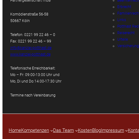
Partnergesellschaft mbB
Beamtenrech
Erbrecht
Familienrech
Komödienstraße 56-58
Links
50667 Köln
Potthast Rec
Reiserecht
Telefon: 0221 99 22 46 – 0
Urteile
Fax: 0221 99 22 46 – 99
Versicherung
info@kanzlei-potthast.de
www.kanzlei-potthast.de
Telefonische Erreichbarkeit:
Mo – Fr: 09:00-13:00 Uhr und
Mo, Di und Do:14:00-17:30 Uhr
Termine nach Vereinbarung
Home
Kompetenzen
Das Team
Kosten
Blog
Impressum
Konta