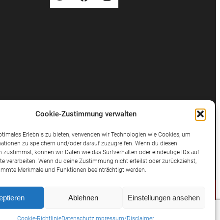
Cookie-Zustimmung verwalten
ptimales Erlebnis zu bieten, verwenden wir Technologien wie Cookies, um
ationen zu speichern und/oder darauf zuzugreifen. Wenn du diesen
 zustimmst, können wir Daten wie das Surfverhalten oder eindeutige IDs auf
te verarbeiten. Wenn du deine Zustimmung nicht erteilst oder zurückziehst,
immte Merkmale und Funktionen beeinträchtigt werden.
eptieren
Ablehnen
Einstellungen ansehen
© 2025 Potthast Rechtsanwälte
Cookie-Richtlinie
Datenschutz
Impressum/Disclaimer