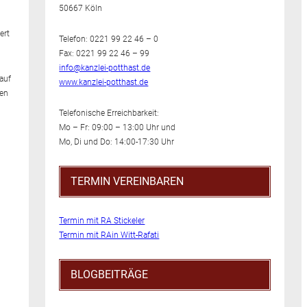
50667 Köln
ert
Telefon: 0221 99 22 46 – 0
Fax: 0221 99 22 46 – 99
info@kanzlei-potthast.de
auf
www.kanzlei-potthast.de
len
Telefonische Erreichbarkeit:
Mo – Fr: 09:00 – 13:00 Uhr und
Mo, Di und Do: 14:00-17:30 Uhr
TERMIN VEREINBAREN
Termin mit RA Stickeler
Termin mit RAin Witt-Rafati
BLOGBEITRÄGE