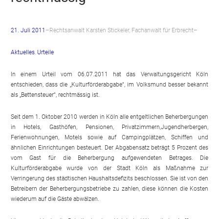
21. Juli 2011
–
Rechtsanwalt Karsten Stickeler, Fachanwalt für Erbrecht
–
Aktuelles
, 
Urteile
In einem Urteil vom 06.07.2011 hat das Verwaltungsgericht Köln
entschieden, dass die „Kulturförderabgabe“, im Volksmund besser bekannt
als „Bettensteuer“, rechtmässig ist.
Seit dem 1. Oktober 2010 werden in Köln alle entgeltlichen Beherbergungen
in Hotels, Gasthöfen, Pensionen, Privatzimmern,Jugendherbergen,
Ferienwohnungen, Motels sowie auf Campingplätzen, Schiffen und
ähnlichen Einrichtungen besteuert. Der Abgabensatz beträgt 5 Prozent des
vom Gast für die Beherbergung aufgewendeten Betrages. Die
Kulturförderabgabe wurde von der Stadt Köln als Maßnahme zur
Verringerung des städtischen Haushaltsdefizits beschlossen. Sie ist von den
Betreibern der Beherbergungsbetriebe zu zahlen, diese können die Kosten
wiederum auf die Gäste abwälzen.