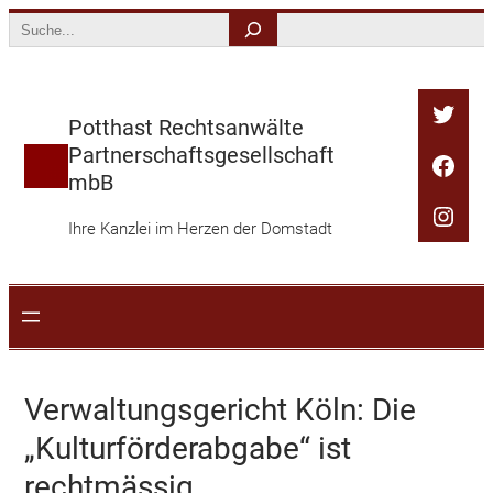
Zum
Search
Inhalt
springen
Twitt
Potthast Rechtsanwälte
Partnerschaftsgesellschaft
Face
mbB
Inst
Ihre Kanzlei im Herzen der Domstadt
Verwaltungsgericht Köln: Die
„Kulturförderabgabe“ ist
rechtmässig