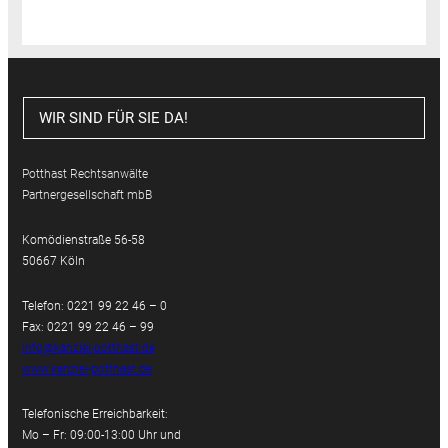
WIR SIND FÜR SIE DA!
Potthast Rechtsanwälte
Partnergesellschaft mbB
Komödienstraße 56-58
50667 Köln
Telefon: 0221 99 22 46 – 0
Fax: 0221 99 22 46 – 99
info@kanzlei-potthast.de
www.kanzlei-potthast.de
Telefonische Erreichbarkeit:
Mo – Fr: 09:00-13:00 Uhr und