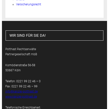
Versicherungsrecht
WIR SIND FÜR SIE DA!
Potthast Rechtsanwälte
Partnergesellschaft mbB
Komödienstraße 56-58
50667 Köln
Telefon: 0221 99 22 46 – 0
Fax: 0221 99 22 46 – 99
info@kanzlei-potthast.de
www.kanzlei-potthast.de
Telefonische Erreichbarkeit: