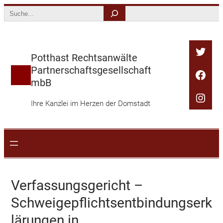
Zum
Search
Inhalt
springen
Twitt
Potthast Rechtsanwälte
Partnerschaftsgesellschaft
Face
mbB
Inst
Ihre Kanzlei im Herzen der Domstadt
Verfassungsgericht –
Schweigepflichtsentbindungserk
lärungen in