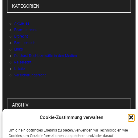
KATEGORIEN
Aktuelles
Beamtenrecht
Erbrecht
Familienrecht
Links
Potthast Rechtsanwälte in den Medien
Reiserecht
Urteile
Versicherungsrecht
ARCHIV
Cookie-Zustimmung verwalten
Archiv
Um dir ein optimales Erlebnis zu bieten, verwenden wir Technologien wie
Cookies, um Geräteinformationen zu speichern und/oder darauf