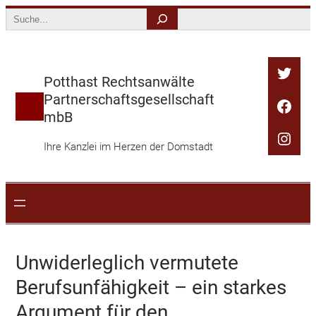
Zum
Search
Inhalt
springen
Twitt
Potthast Rechtsanwälte
Partnerschaftsgesellschaft
Face
mbB
Inst
Ihre Kanzlei im Herzen der Domstadt
Unwiderleglich vermutete
Berufsunfähigkeit – ein starkes
Argument für den