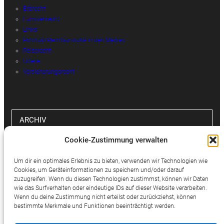
Erbrecht
Familienrecht
Links
Potthast Rechtsanwälte in den Medien
Reiserecht
Urteile
Versicherungsrecht
ARCHIV
Cookie-Zustimmung verwalten
Archiv
Um dir ein optimales Erlebnis zu bieten, verwenden wir Technologien wie
Cookies, um Geräteinformationen zu speichern und/oder darauf
zuzugreifen. Wenn du diesen Technologien zustimmst, können wir Daten
wie das Surfverhalten oder eindeutige IDs auf dieser Website verarbeiten.
SOCIAL MEDIA
Wenn du deine Zustimmung nicht erteilst oder zurückziehst, können
bestimmte Merkmale und Funktionen beeinträchtigt werden.