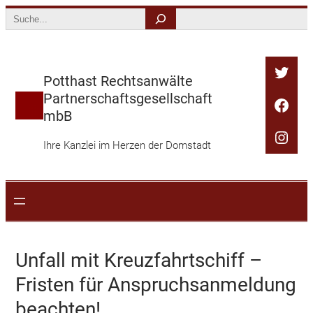
Zum
Search
Inhalt
springen
Twitt
Potthast Rechtsanwälte
Partnerschaftsgesellschaft
Face
mbB
Inst
Ihre Kanzlei im Herzen der Domstadt
Unfall mit Kreuzfahrtschiff –
Fristen für Anspruchsanmeldung
beachten!