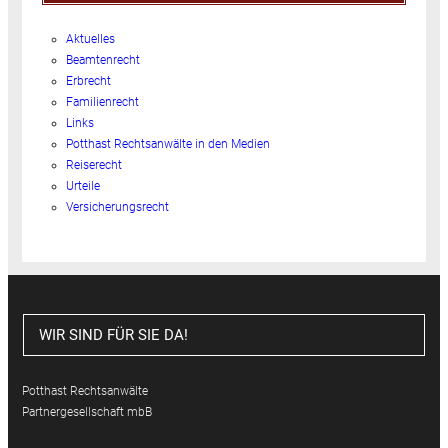
Aktuelles
Beamtenrecht
Erbrecht
Familienrecht
Links
Potthast Rechtsanwälte in den Medien
Reiserecht
Urteile
Versicherungsrecht
WIR SIND FÜR SIE DA!
Potthast Rechtsanwälte
Partnergesellschaft mbB