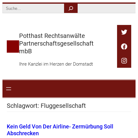
Zum
Search
Inhalt
springen
Twitt
Potthast Rechtsanwälte
Partnerschaftsgesellschaft
Face
mbB
Inst
Ihre Kanzlei im Herzen der Domstadt
Schlagwort:
Fluggesellschaft
Kein Geld Von Der Airline- Zermürbung Soll
Abschrecken