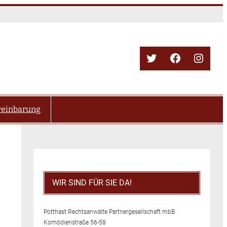
Twitter
Facebook
Insta
reinbarung
WIR SIND FÜR SIE DA!
Potthast Rechtsanwälte Partnergesellschaft mbB
Komödienstraße 56-58