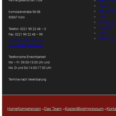
Partnergesellschaft mbB
Beamtenrech
Erbrecht
Familienrech
Komödienstraße 56-58
Links
50667 Köln
Potthast Rec
Reiserecht
Telefon: 0221 99 22 46 – 0
Urteile
Fax: 0221 99 22 46 – 99
Versicherung
info@kanzlei-potthast.de
www.kanzlei-potthast.de
Telefonische Erreichbarkeit:
Mo – Fr: 09:00-13:00 Uhr und
Mo, Di und Do:14:00-17:30 Uhr
Termine nach Vereinbarung
Home
Kompetenzen
Das Team
Kosten
Blog
Impressum
Konta