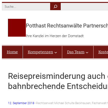
Zum
Search
Inhalt
springen
Potthast Rechtsanwälte Partnersc
Ihre Kanzlei im Herzen der Domstadt
Home
Kompetenzen
Das Team
Kost
Reisepreisminderung auch 
bahnbrechende Entscheid
12. September 2018
–
Rechtsanwalt Michael Schulte Beckhausen, Fachanwalt f