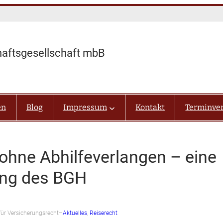
haftsgesellschaft mbB
en
Blog
Impressum
Kontakt
Terminve
ohne Abhilfeverlangen – eine
ung des BGH
ür Versicherungsrecht
–
Aktuelles
, 
Reiserecht