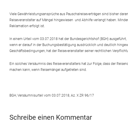
Viele Gewährleistungsansprüche aus Pauschalreiseverträgen sind bisher daran 
Reiseveranstalter auf Mängel hingewiesen und Abhilfe verlangt haben. Mind
Reklamation erfolgt ist.
In einem Urteil vom 03.07.2018 hat der Bundesgerichtshof (BGH) ausgeführt, d
wenn er darauf in der Buchungsbestätigung ausdrücklich und deutlich hingewi
Geschäftsbedingungen, hat der Reiseveranstalter seiner rechtlichen Verpflichtu
Ein solches Versäumnis des Reiseveranstalters hat zur Folge, dass der Reise
machen kann, wenn Reisemängel aufgetreten sind.
BGH, Versäumnisurteil vom 03.07.2018, Az. X ZR 96/17
Schreibe einen Kommentar