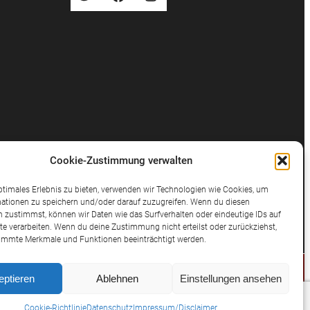
Cookie-Zustimmung verwalten
ptimales Erlebnis zu bieten, verwenden wir Technologien wie Cookies, um
ationen zu speichern und/oder darauf zuzugreifen. Wenn du diesen
 zustimmst, können wir Daten wie das Surfverhalten oder eindeutige IDs auf
te verarbeiten. Wenn du deine Zustimmung nicht erteilst oder zurückziehst,
immte Merkmale und Funktionen beeinträchtigt werden.
eptieren
Ablehnen
Einstellungen ansehen
© 2025 Potthast Rechtsanwälte
Cookie-Richtlinie
Datenschutz
Impressum/Disclaimer