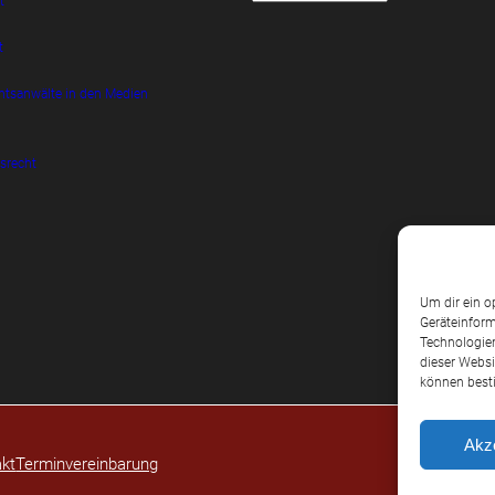
t
t
htsanwälte in den Medien
srecht
Um dir ein o
Geräteinform
Technologien
dieser Websi
können best
Akz
kt
Terminvereinbarung