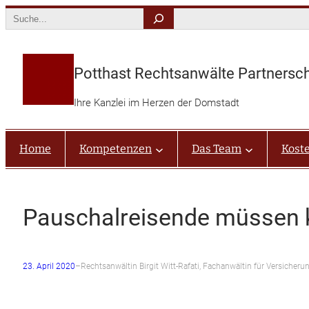
Zum
Search
Inhalt
springen
Potthast Rechtsanwälte Partnersc
Ihre Kanzlei im Herzen der Domstadt
Home
Kompetenzen
Das Team
Kost
Pauschalreisende müssen k
23. April 2020
–
Rechtsanwältin Birgit Witt-Rafati, Fachanwältin für Versicher