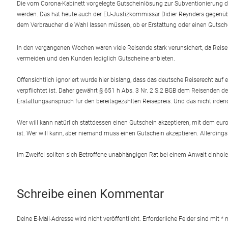
Die vom Corona-Kabinett vorgelegte Gutscheinlösung zur Subventionierung de
werden. Das hat heute auch der EU-Justizkommissar Didier Reynders gegenübe
dem Verbraucher die Wahl lassen müssen, ob er Erstattung oder einen Gutsche
In den vergangenen Wochen waren viele Reisende stark verunsichert, da Rei
vermeiden und den Kunden lediglich Gutscheine anbieten.
Offensichtlich ignoriert wurde hier bislang, dass das deutsche Reiserecht a
verpflichtet ist. Daher gewährt § 651 h Abs. 3 Nr. 2 S.2 BGB dem Reisenden 
Erstattungsanspruch für den bereitsgezahlten Reisepreis. Und das nicht ird
Wer will kann natürlich stattdessen einen Gutschein akzeptieren, mit dem euro
ist. Wer will kann, aber niemand muss einen Gutschein akzeptieren. Allerdings 
Im Zweifel sollten sich Betroffene unabhängigen Rat bei einem Anwalt einhol
Schreibe einen Kommentar
Deine E-Mail-Adresse wird nicht veröffentlicht.
Erforderliche Felder sind mit
*
m