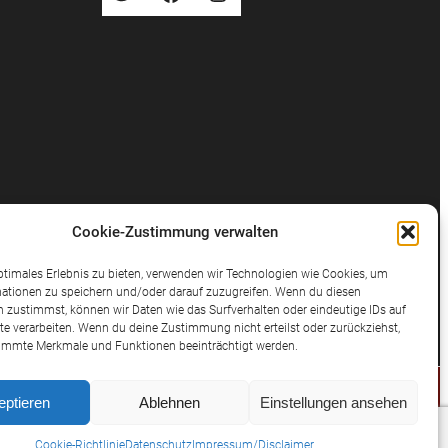
Cookie-Zustimmung verwalten
ptimales Erlebnis zu bieten, verwenden wir Technologien wie Cookies, um
ationen zu speichern und/oder darauf zuzugreifen. Wenn du diesen
 zustimmst, können wir Daten wie das Surfverhalten oder eindeutige IDs auf
te verarbeiten. Wenn du deine Zustimmung nicht erteilst oder zurückziehst,
immte Merkmale und Funktionen beeinträchtigt werden.
eptieren
Ablehnen
Einstellungen ansehen
© 2025 Potthast Rechtsanwälte
Cookie-Richtlinie
Datenschutz
Impressum/Disclaimer