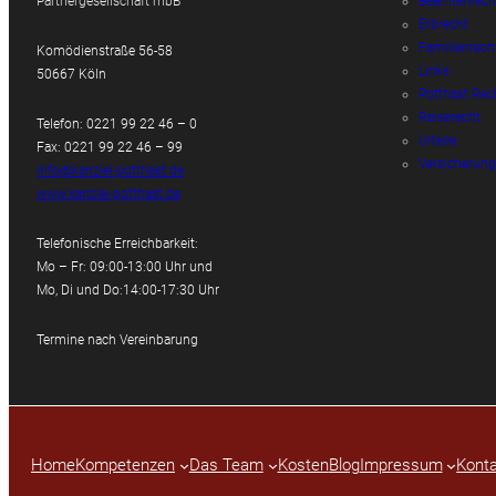
Partnergesellschaft mbB
Beamtenrech
Erbrecht
Familienrech
Komödienstraße 56-58
Links
50667 Köln
Potthast Rec
Reiserecht
Telefon: 0221 99 22 46 – 0
Urteile
Fax: 0221 99 22 46 – 99
Versicherung
info@kanzlei-potthast.de
www.kanzlei-potthast.de
Telefonische Erreichbarkeit:
Mo – Fr: 09:00-13:00 Uhr und
Mo, Di und Do:14:00-17:30 Uhr
Termine nach Vereinbarung
Home
Kompetenzen
Das Team
Kosten
Blog
Impressum
Konta