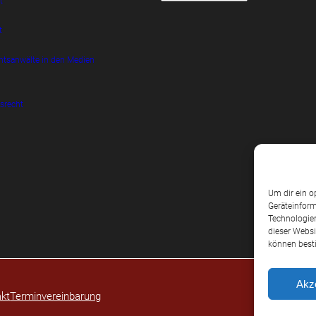
t
t
htsanwälte in den Medien
srecht
Um dir ein o
Geräteinform
Technologien
dieser Websi
können best
Akz
kt
Terminvereinbarung