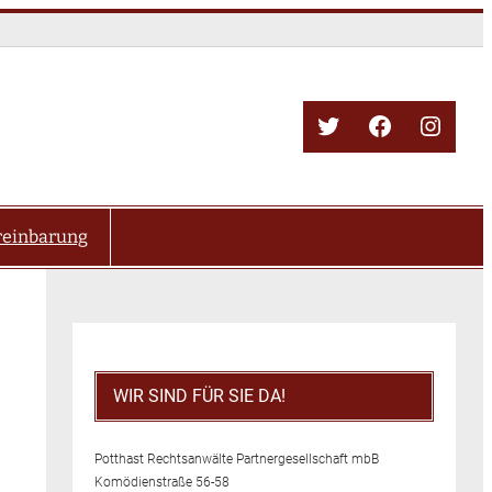
Twitter
Facebook
Insta
reinbarung
WIR SIND FÜR SIE DA!
Potthast Rechtsanwälte Partnergesellschaft mbB
Komödienstraße 56-58