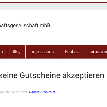
haftsgesellschaft mbB
en
Blog
Impressum
Kontakt
Terminve
eine Gutscheine akzeptieren
ungsrecht und Erbrecht
–
Aktuelles
, 
Reiserecht