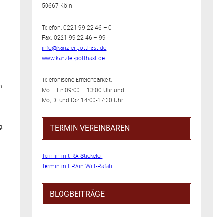
50667 Köln
n
Telefon: 0221 99 22 46 – 0
Fax: 0221 99 22 46 – 99
info@kanzlei-potthast.de
www.kanzlei-potthast.de
Telefonische Erreichbarkeit:
n
Mo – Fr: 09:00 – 13:00 Uhr und
Mo, Di und Do: 14:00-17:30 Uhr
g.
TERMIN VEREINBAREN
Termin mit RA Stickeler
Termin mit RAin Witt-Rafati
BLOGBEITRÄGE