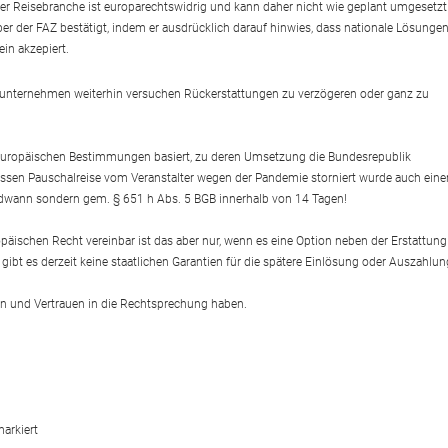
r Reisebranche ist europarechtswidrig und kann daher nicht wie geplant umgesetzt
r der FAZ bestätigt, indem er ausdrücklich darauf hinwies, dass nationale Lösunge
in akzepiert.
seunternehmen weiterhin versuchen Rückerstattungen zu verzögeren oder ganz zu
uf europäischen Bestimmungen basiert, zu deren Umsetzung die Bundesrepublik
dessen Pauschalreise vom Veranstalter wegen der Pandemie storniert wurde auch eine
endwann sondern gem. § 651 h Abs. 5 BGB innerhalb von 14 Tagen!
päischen Recht vereinbar ist das aber nur, wenn es eine Option neben der Erstattung
gibt es derzeit keine staatlichen Garantien für die spätere Einlösung oder Auszahlun
en und Vertrauen in die Rechtsprechung haben.
arkiert