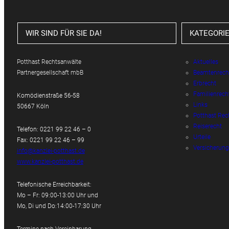
WIR SIND FÜR SIE DA!
KATEGORI
Potthast Rechtsanwälte
Aktuelles
Partnergesellschaft mbB
Beamtenrech
Erbrecht
Familienrech
Komödienstraße 56-58
Links
50667 Köln
Potthast Rec
Reiserecht
Telefon: 0221 99 22 46 – 0
Urteile
Fax: 0221 99 22 46 – 99
Versicherung
info@kanzlei-potthast.de
www.kanzlei-potthast.de
Telefonische Erreichbarkeit:
Mo – Fr: 09:00-13:00 Uhr und
Mo, Di und Do:14:00-17:30 Uhr