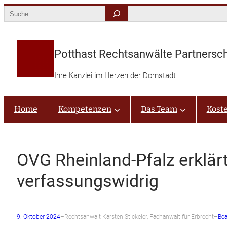
Zum
Search
Inhalt
springen
Potthast Rechtsanwälte Partnersc
Ihre Kanzlei im Herzen der Domstadt
Home
Kompetenzen
Das Team
Kost
OVG Rheinland-Pfalz erklä
verfassungswidrig
9. Oktober 2024
–
Rechtsanwalt Karsten Stickeler, Fachanwalt für Erbrecht
–
Be