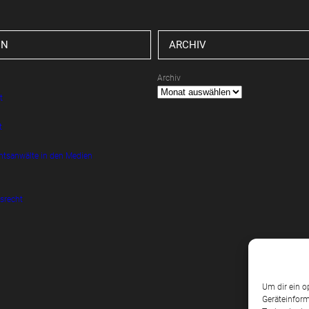
EN
ARCHIV
Archiv
t
t
htsanwälte in den Medien
srecht
Um dir ein o
Geräteinform