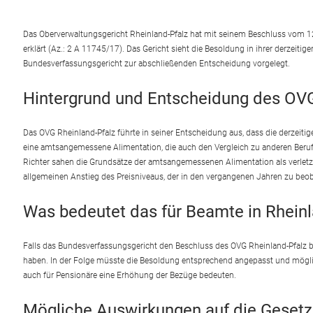
Das Oberverwaltungsgericht Rheinland-Pfalz hat mit seinem Beschluss vom 1
erklärt (Az.: 2 A 11745/17). Das Gericht sieht die Besoldung in ihrer derzeit
Bundesverfassungsgericht zur abschließenden Entscheidung vorgelegt.
Hintergrund und Entscheidung des OV
Das OVG Rheinland-Pfalz führte in seiner Entscheidung aus, dass die derzeiti
eine amtsangemessene Alimentation, die auch den Vergleich zu anderen Beru
Richter sahen die Grundsätze der amtsangemessenen Alimentation als verletz
allgemeinen Anstieg des Preisniveaus, der in den vergangenen Jahren zu beo
Was bedeutet das für Beamte in Rheinl
Falls das Bundesverfassungsgericht den Beschluss des OVG Rheinland-Pfalz 
haben. In der Folge müsste die Besoldung entsprechend angepasst und mögli
auch für Pensionäre eine Erhöhung der Bezüge bedeuten.
Mögliche Auswirkungen auf die Geset