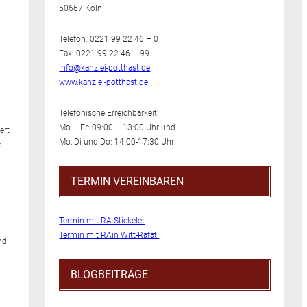
50667 Köln
Telefon: 0221 99 22 46 – 0
Fax: 0221 99 22 46 – 99
info@kanzlei-potthast.de
www.kanzlei-potthast.de
Telefonische Erreichbarkeit:
Mo – Fr: 09:00 – 13:00 Uhr und
ert
Mo, Di und Do: 14:00-17:30 Uhr
e
TERMIN VEREINBAREN
Termin mit RA Stickeler
Termin mit RAin Witt-Rafati
nd
BLOGBEITRÄGE