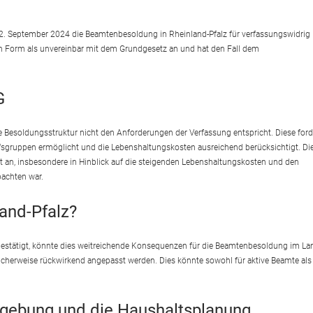
2. September 2024 die Beamtenbesoldung in Rheinland-Pfalz für verfassungswidrig
igen Form als unvereinbar mit dem Grundgesetz an und hat den Fall dem
G
ge Besoldungsstruktur nicht den Anforderungen der Verfassung entspricht. Diese ford
fsgruppen ermöglicht und die Lebenshaltungskosten ausreichend berücksichtigt. Di
t an, insbesondere in Hinblick auf die steigenden Lebenshaltungskosten und den
bachten war.
and-Pfalz?
bestätigt, könnte dies weitreichende Konsequenzen für die Beamtenbesoldung im La
cherweise rückwirkend angepasst werden. Dies könnte sowohl für aktive Beamte als
zgebung und die Haushaltsplanung