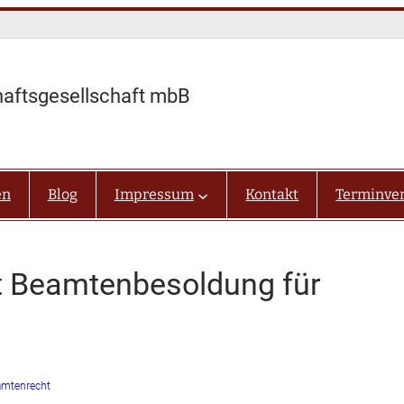
haftsgesellschaft mbB
en
Blog
Impressum
Kontakt
Terminve
rt Beamtenbesoldung für
amtenrecht