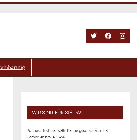
Twitter
Facebook
Insta
reinbarung
WIR SIND FÜR SIE DA!
Potthast Rechtsanwälte Partnergesellschaft mbB
Komödienstraße 56-58