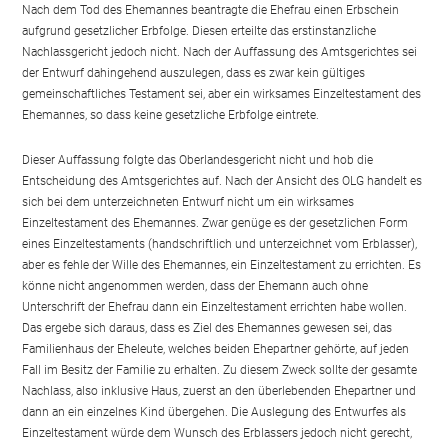
Nach dem Tod des Ehemannes beantragte die Ehefrau einen Erbschein
aufgrund gesetzlicher Erbfolge. Diesen erteilte das erstinstanzliche
Nachlassgericht jedoch nicht. Nach der Auffassung des Amtsgerichtes sei
der Entwurf dahingehend auszulegen, dass es zwar kein gültiges
gemeinschaftliches Testament sei, aber ein wirksames Einzeltestament des
Ehemannes, so dass keine gesetzliche Erbfolge eintrete.
Dieser Auffassung folgte das Oberlandesgericht nicht und hob die
Entscheidung des Amtsgerichtes auf. Nach der Ansicht des OLG handelt es
sich bei dem unterzeichneten Entwurf nicht um ein wirksames
Einzeltestament des Ehemannes. Zwar genüge es der gesetzlichen Form
eines Einzeltestaments (handschriftlich und unterzeichnet vom Erblasser),
aber es fehle der Wille des Ehemannes, ein Einzeltestament zu errichten. Es
könne nicht angenommen werden, dass der Ehemann auch ohne
Unterschrift der Ehefrau dann ein Einzeltestament errichten habe wollen.
Das ergebe sich daraus, dass es Ziel des Ehemannes gewesen sei, das
Familienhaus der Eheleute, welches beiden Ehepartner gehörte, auf jeden
Fall im Besitz der Familie zu erhalten. Zu diesem Zweck sollte der gesamte
Nachlass, also inklusive Haus, zuerst an den überlebenden Ehepartner und
dann an ein einzelnes Kind übergehen. Die Auslegung des Entwurfes als
Einzeltestament würde dem Wunsch des Erblassers jedoch nicht gerecht,