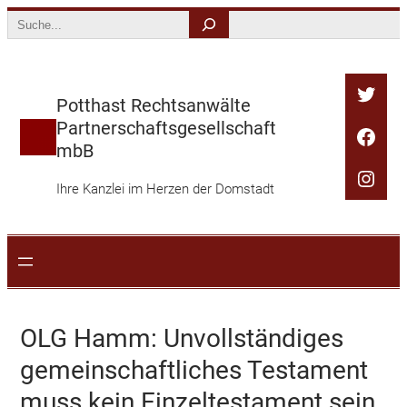
Zum
Search
Inhalt
springen
Twitt
Potthast Rechtsanwälte
Partnerschaftsgesellschaft
Face
mbB
Inst
Ihre Kanzlei im Herzen der Domstadt
OLG Hamm: Unvollständiges
gemeinschaftliches Testament
muss kein Einzeltestament sein