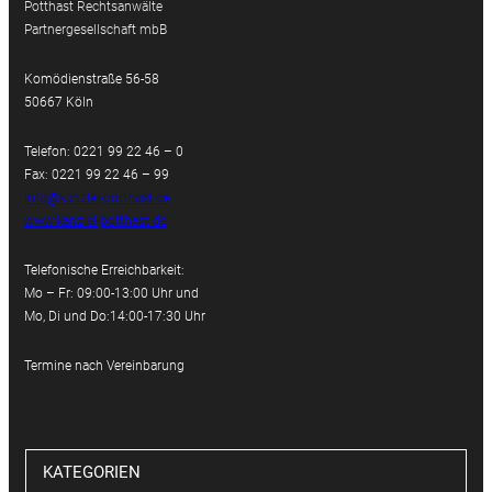
Potthast Rechtsanwälte
Partnergesellschaft mbB
Komödienstraße 56-58
50667 Köln
Telefon: 0221 99 22 46 – 0
Fax: 0221 99 22 46 – 99
info@kanzlei-potthast.de
www.kanzlei-potthast.de
Telefonische Erreichbarkeit:
Mo – Fr: 09:00-13:00 Uhr und
Mo, Di und Do:14:00-17:30 Uhr
Termine nach Vereinbarung
KATEGORIEN