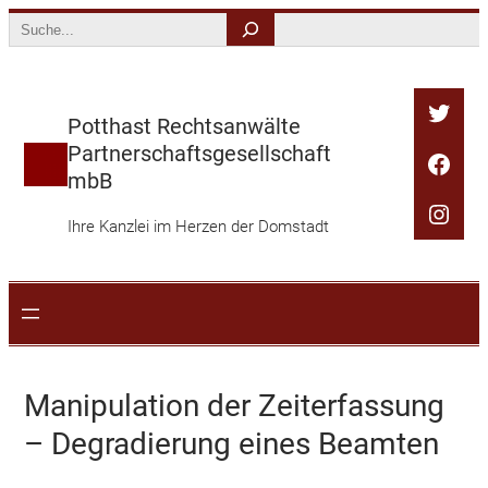
Zum
Search
Inhalt
springen
Twitt
Potthast Rechtsanwälte
Partnerschaftsgesellschaft
Face
mbB
Inst
Ihre Kanzlei im Herzen der Domstadt
Manipulation der Zeiterfassung
– Degradierung eines Beamten