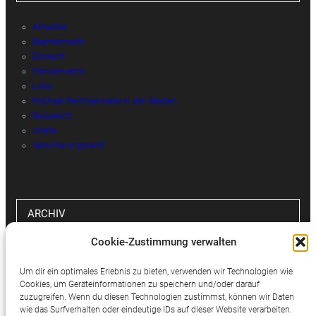
Aktuelles
Beamtenrecht
Erbrecht
Familienrecht
Links
Potthast Rechtsanwälte in den Medien
Reiserecht
Urteile
Versicherungsrecht
ARCHIV
Cookie-Zustimmung verwalten
Archiv
Um dir ein optimales Erlebnis zu bieten, verwenden wir Technologien wie
Cookies, um Geräteinformationen zu speichern und/oder darauf
zuzugreifen. Wenn du diesen Technologien zustimmst, können wir Daten
wie das Surfverhalten oder eindeutige IDs auf dieser Website verarbeiten.
SOCIAL MEDIA