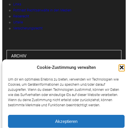
Links
Potthast Rechtsanwälte in den Medien
Reiserecht
Urteile
Versicherungsrecht
ARCHIV
Cookie-Zustimmung verwalten
Archiv
Um dir ein optimales Erlebnis zu bieten, verwenden wir Technologien wie
Cookies, um Geräteinformationen zu speichern und/oder darauf
zuzugreifen. Wenn du diesen Technologien zustimmst, können wir Daten
wie das Surfverhalten oder eindeutige IDs auf dieser Website verarbeiten.
SOCIAL MEDIA
Wenn du deine Zustimmung nicht erteilst oder zurückziehst, können
bestimmte Merkmale und Funktionen beeinträchtigt werden.
Twitter
Facebook
Instagram
Akzeptieren