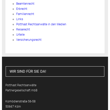
Beamtenrecht
Erbrecht
Familienrecht
Links
Potthast Rechtsanwälte in den Medien
Reiserecht
Urteile
Versicherungsrecht
WIR SIND FÜR SIE DA!
Potthast Rechtsanwälte
Partnergesellschaft mbB
Komödienstraße 56-58
50667 Köln