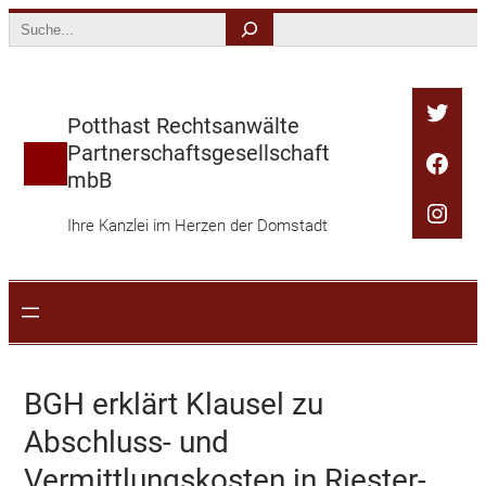
Zum
Search
Inhalt
springen
Twitt
Potthast Rechtsanwälte
Partnerschaftsgesellschaft
Face
mbB
Inst
Ihre Kanzlei im Herzen der Domstadt
BGH erklärt Klausel zu
Abschluss- und
Vermittlungskosten in Riester-