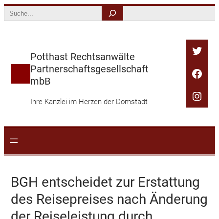
Zum
Search
Inhalt
springen
Twitt
Potthast Rechtsanwälte
Partnerschaftsgesellschaft
Face
mbB
Inst
Ihre Kanzlei im Herzen der Domstadt
BGH entscheidet zur Erstattung
des Reisepreises nach Änderung
der Reiseleistung durch