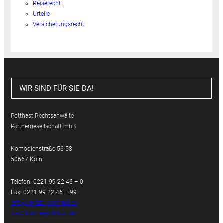
Reiserecht
Urteile
Versicherungsrecht
WIR SIND FÜR SIE DA!
Potthast Rechtsanwälte
Partnergesellschaft mbB
Komödienstraße 56-58
50667 Köln
Telefon: 0221 99 22 46 – 0
Fax: 0221 99 22 46 – 99
info@kanzlei-potthast.de
www.kanzlei-potthast.de