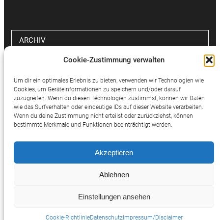
ARCHIV
Cookie-Zustimmung verwalten
Archiv
Um dir ein optimales Erlebnis zu bieten, verwenden wir Technologien wie
Cookies, um Geräteinformationen zu speichern und/oder darauf
zuzugreifen. Wenn du diesen Technologien zustimmst, können wir Daten
wie das Surfverhalten oder eindeutige IDs auf dieser Website verarbeiten.
SOCIAL MEDIA
Wenn du deine Zustimmung nicht erteilst oder zurückziehst, können
bestimmte Merkmale und Funktionen beeinträchtigt werden.
Twitter
Facebook
Instagram
Akzeptieren
Ablehnen
Einstellungen ansehen
© 2025 Potthast Rechtsanwälte
Cookie-Richtlinie
Datenschutz
Impressum/Disclaimer