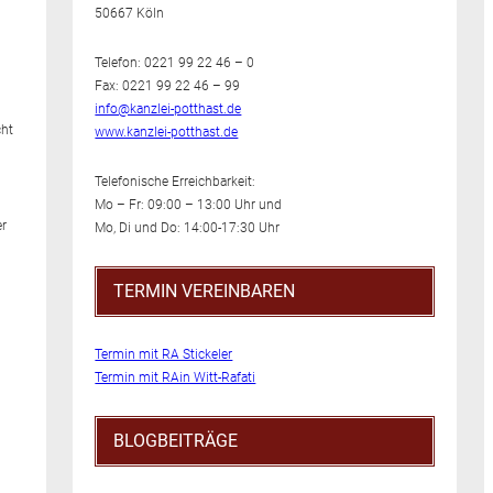
50667 Köln
Telefon: 0221 99 22 46 – 0
Fax: 0221 99 22 46 – 99
info@kanzlei-potthast.de
cht
www.kanzlei-potthast.de
Telefonische Erreichbarkeit:
Mo – Fr: 09:00 – 13:00 Uhr und
er
Mo, Di und Do: 14:00-17:30 Uhr
TERMIN VEREINBAREN
Termin mit RA Stickeler
Termin mit RAin Witt-Rafati
BLOGBEITRÄGE