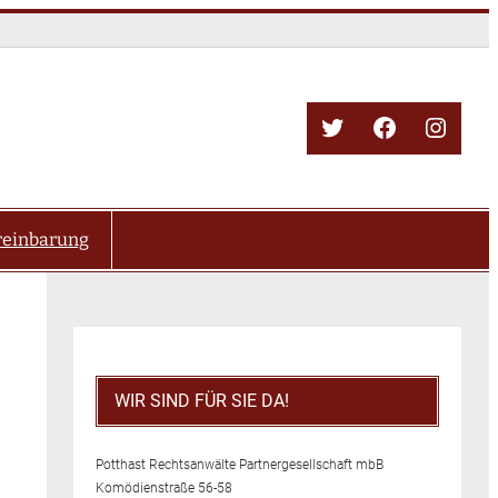
Twitter
Facebook
Insta
reinbarung
WIR SIND FÜR SIE DA!
Potthast Rechtsanwälte Partnergesellschaft mbB
Komödienstraße 56-58