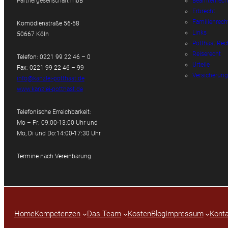
Partnergesellschaft mbB
Beamtenrech
Erbrecht
Familienrech
Komödienstraße 56-58
Links
50667 Köln
Potthast Rec
Reiserecht
Telefon: 0221 99 22 46 – 0
Urteile
Fax: 0221 99 22 46 – 99
Versicherung
info@kanzlei-potthast.de
www.kanzlei-potthast.de
Telefonische Erreichbarkeit:
Mo – Fr: 09:00-13:00 Uhr und
Mo, Di und Do:14:00-17:30 Uhr
Termine nach Vereinbarung
Home
Kompetenzen
Das Team
Kosten
Blog
Impressum
Konta