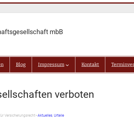
haftsgesellschaft mbB
en
Blog
Impressum
Kontakt
Terminve
ellschaften verboten
ür Versicherungsrecht
–
Aktuelles
, 
Urteile