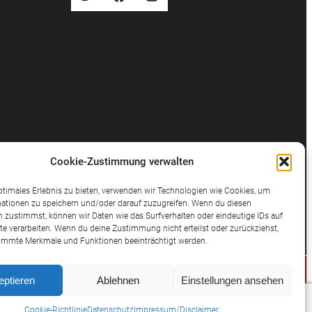
Cookie-Zustimmung verwalten
ptimales Erlebnis zu bieten, verwenden wir Technologien wie Cookies, um
ationen zu speichern und/oder darauf zuzugreifen. Wenn du diesen
 zustimmst, können wir Daten wie das Surfverhalten oder eindeutige IDs auf
te verarbeiten. Wenn du deine Zustimmung nicht erteilst oder zurückziehst,
immte Merkmale und Funktionen beeinträchtigt werden.
eptieren
Ablehnen
Einstellungen ansehen
© 2025 Potthast Rechtsanwälte
Cookie-Richtlinie
Datenschutz
Impressum/Disclaimer