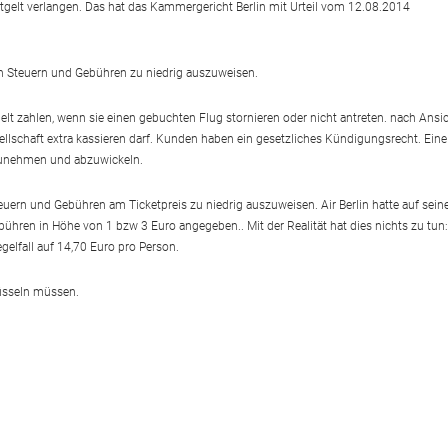
ntgelt verlangen. Das hat das Kammergericht Berlin mit Urteil vom 12.08.2014
nen Steuern und Gebühren zu niedrig auszuweisen.
elt zahlen, wenn sie einen gebuchten Flug stornieren oder nicht antreten. nach Ansi
esellschaft extra kassieren darf. Kunden haben ein gesetzliches Kündigungsrecht. Eine
nzunehmen und abzuwickeln.
teuern und Gebühren am Ticketpreis zu niedrig auszuweisen. Air Berlin hatte auf sein
ebühren in Höhe von 1 bzw 3 Euro angegeben.. Mit der Realität hat dies nichts zu tun:
gelfall auf 14,70 Euro pro Person.
lüsseln müssen.