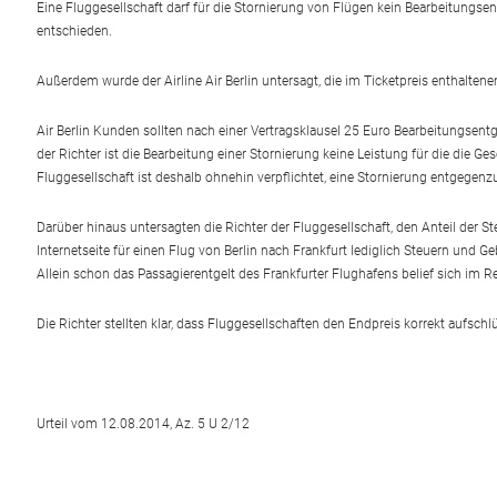
Eine Fluggesellschaft darf für die Stornierung von Flügen kein Bearbeitungse
entschieden.
Außerdem wurde der Airline Air Berlin untersagt, die im Ticketpreis enthalte
Air Berlin Kunden sollten nach einer Vertragsklausel 25 Euro Bearbeitungsentg
der Richter ist die Bearbeitung einer Stornierung keine Leistung für die die G
Fluggesellschaft ist deshalb ohnehin verpflichtet, eine Stornierung entgege
Darüber hinaus untersagten die Richter der Fluggesellschaft, den Anteil der S
Internetseite für einen Flug von Berlin nach Frankfurt lediglich Steuern und G
Allein schon das Passagierentgelt des Frankfurter Flughafens belief sich im Re
Die Richter stellten klar, dass Fluggesellschaften den Endpreis korrekt aufsch
Urteil vom 12.08.2014, Az. 5 U 2/12