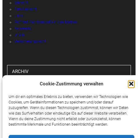
Erbrecht
Familienrecht
Links
Potthast Rechtsanwälte in den Medien
Reiserecht
Urteile
Versicherungsrecht
ARCHIV
Cookie-Zustimmung verwalten
Archiv
Um dir ein optimales Erlebnis zu bieten, verwenden wir Technologien wie
Cookies, um Geräteinformationen zu speichern und/oder darauf
zuzugreifen. Wenn du diesen Technologien zustimmst, können wir Daten
wie das Surfverhalten oder eindeutige IDs auf dieser Website verarbeiten.
SOCIAL MEDIA
Wenn du deine Zustimmung nicht erteilst oder zurückziehst, können
bestimmte Merkmale und Funktionen beeinträchtigt werden.
Twitter
Facebook
Instagram