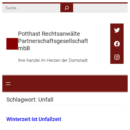
Zum
Search
Inhalt
springen
Twitt
Potthast Rechtsanwälte
Partnerschaftsgesellschaft
Face
mbB
Inst
Ihre Kanzlei im Herzen der Domstadt
Schlagwort:
Unfall
Winterzeit Ist Unfallzeit