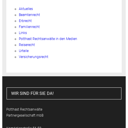
Aktuelles
Beamtenrecht
Erbrecht
Familienrecht
Links
Potthast Rechtsanwälte in den Medien
Reiserecht
Urteile
Versicherungsrecht
WIR SIND FÜR SIE DA!
Potthast Rechtsanwälte
Partnergesellschaft mbB