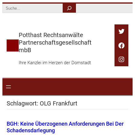
Zum
Search
Inhalt
springen
Twitt
Potthast Rechtsanwälte
Partnerschaftsgesellschaft
Face
mbB
Inst
Ihre Kanzlei im Herzen der Domstadt
Schlagwort:
OLG Frankfurt
BGH: Keine Überzogenen Anforderungen Bei Der
Schadensdarlegung