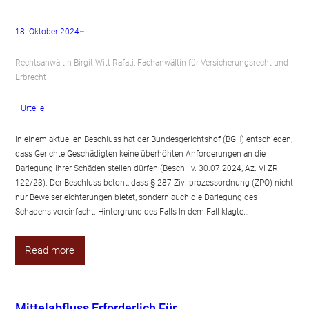
18. Oktober 2024
–
Rechtsanwältin Birgit Witt-Rafati, Fachanwältin für Versicherungsrecht und
Erbrecht
–
Urteile
In einem aktuellen Beschluss hat der Bundesgerichtshof (BGH) entschieden,
dass Gerichte Geschädigten keine überhöhten Anforderungen an die
Darlegung ihrer Schäden stellen dürfen (Beschl. v. 30.07.2024, Az. VI ZR
122/23). Der Beschluss betont, dass § 287 Zivilprozessordnung (ZPO) nicht
nur Beweiserleichterungen bietet, sondern auch die Darlegung des
Schadens vereinfacht. Hintergrund des Falls In dem Fall klagte…
Read more
Mittelabfluss Erforderlich Für