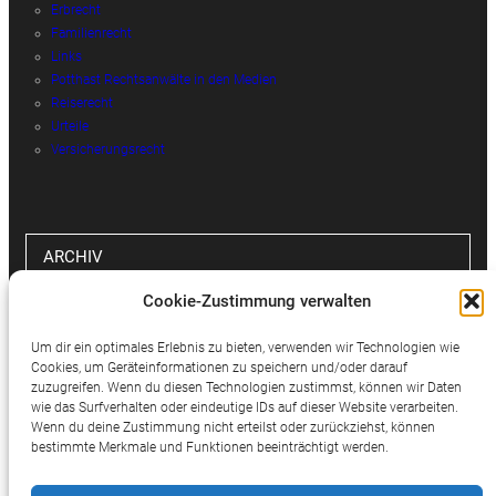
Erbrecht
Familienrecht
Links
Potthast Rechtsanwälte in den Medien
Reiserecht
Urteile
Versicherungsrecht
ARCHIV
Cookie-Zustimmung verwalten
Archiv
Um dir ein optimales Erlebnis zu bieten, verwenden wir Technologien wie
Cookies, um Geräteinformationen zu speichern und/oder darauf
zuzugreifen. Wenn du diesen Technologien zustimmst, können wir Daten
wie das Surfverhalten oder eindeutige IDs auf dieser Website verarbeiten.
SOCIAL MEDIA
Wenn du deine Zustimmung nicht erteilst oder zurückziehst, können
bestimmte Merkmale und Funktionen beeinträchtigt werden.
Twitter
Facebook
Instagram