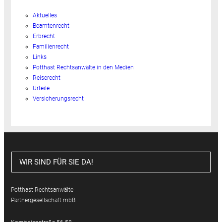
Aktuelles
Beamtenrecht
Erbrecht
Familienrecht
Links
Potthast Rechtsanwälte in den Medien
Reiserecht
Urteile
Versicherungsrecht
WIR SIND FÜR SIE DA!
Potthast Rechtsanwälte
Partnergesellschaft mbB