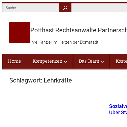
Zum
Search
Inhalt
springen
Potthast Rechtsanwälte Partnersc
Ihre Kanzlei im Herzen der Domstadt
Home
Kompetenzen
Das Team
Kost
Schlagwort:
Lehrkräfte
Sozialv
Über St