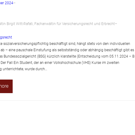
er 2024
–
tin Birgit Witt-Rafati, Fachanwältin für Versicherungsrecht und Erbrecht
–
gsrecht
e sozialversicherungspflichtig beschäftigt sind, hängt stets von den individuellen
b – eine pauschale Einstufung als selbstständig oder abhängig beschäftigt gibt es
das Bundessozialgericht (BSG) kürzlich klarstellte (Entscheidung vom 05.11.2024 – B
 Der Fall Ein Student, der an einer Volkshochschule (VHS) Kurse im zweiten
 unterrichtete, wurde durch…
more