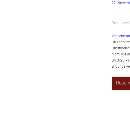
22. Novemb
Rechtsanwäl
Versicherun
Ob Lehrkräft
Umständen a
nicht, wie 
BA 3/23 R).
Bildungsweg
Read 