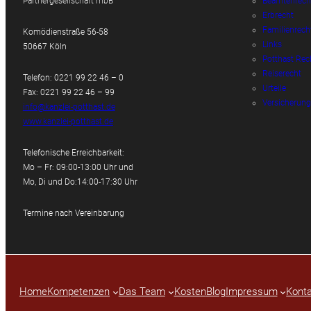
Partnergesellschaft mbB
Beamtenrech
Erbrecht
Familienrech
Komödienstraße 56-58
Links
50667 Köln
Potthast Rec
Reiserecht
Telefon: 0221 99 22 46 – 0
Urteile
Fax: 0221 99 22 46 – 99
Versicherung
info@kanzlei-potthast.de
www.kanzlei-potthast.de
Telefonische Erreichbarkeit:
Mo – Fr: 09:00-13:00 Uhr und
Mo, Di und Do:14:00-17:30 Uhr
Termine nach Vereinbarung
Home
Kompetenzen
Das Team
Kosten
Blog
Impressum
Konta