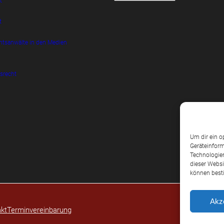
t
t
htsanwälte in den Medien
srecht
Um dir ein o
Geräteinform
Technologien
dieser Websi
können best
Akz
kt
Terminvereinbarung