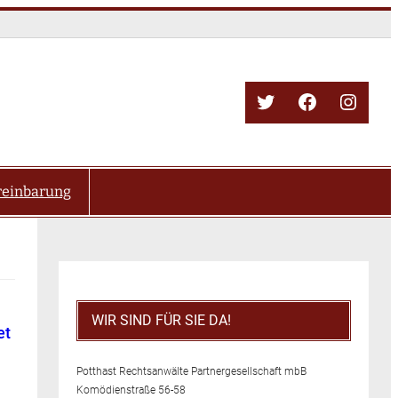
Twitter
Facebook
Insta
reinbarung
WIR SIND FÜR SIE DA!
et
Potthast Rechtsanwälte Partnergesellschaft mbB
Komödienstraße 56-58