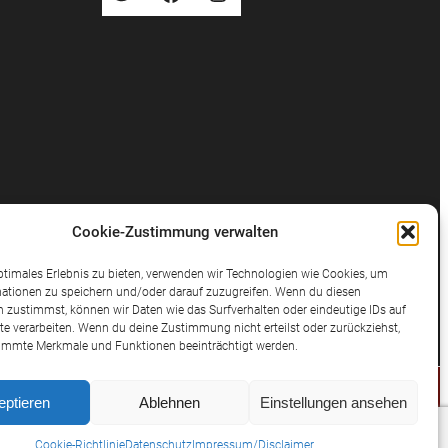
Cookie-Zustimmung verwalten
ptimales Erlebnis zu bieten, verwenden wir Technologien wie Cookies, um
ationen zu speichern und/oder darauf zuzugreifen. Wenn du diesen
 zustimmst, können wir Daten wie das Surfverhalten oder eindeutige IDs auf
te verarbeiten. Wenn du deine Zustimmung nicht erteilst oder zurückziehst,
immte Merkmale und Funktionen beeinträchtigt werden.
eptieren
Ablehnen
Einstellungen ansehen
© 2025 Potthast Rechtsanwälte
Cookie-Richtlinie
Datenschutz
Impressum/Disclaimer