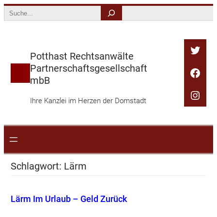
Zum
Search
Inhalt
springen
Twitt
Potthast Rechtsanwälte
Partnerschaftsgesellschaft
Face
mbB
Inst
Ihre Kanzlei im Herzen der Domstadt
Schlagwort:
Lärm
Lärm Im Urlaub – Geld Zurück