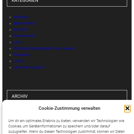
KATEGORIEN
Aktuelles
Beamtenrecht
Erbrecht
Familienrecht
Links
Potthast Rechtsanwälte in den Medien
Reiserecht
Urteile
Versicherungsrecht
ARCHIV
Cookie-Zustimmung verwalten
Archiv
Um dir ein optimales Erlebnis zu bieten, verwenden wir Technologien wie
Cookies, um Geräteinformationen zu speichern und/oder darauf
zuzugreifen. Wenn du diesen Technologien zustimmst, können wir Daten