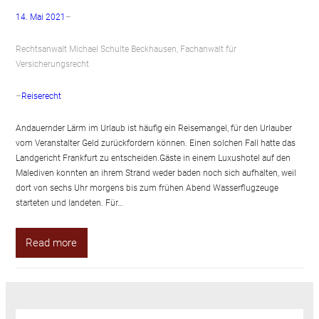
14. Mai 2021
–
Rechtsanwalt Michael Schulte Beckhausen, Fachanwalt für
Versicherungsrecht
–
Reiserecht
Andauernder Lärm im Urlaub ist häufig ein Reisemangel, für den Urlauber
vom Veranstalter Geld zurückfordern können. Einen solchen Fall hatte das
Landgericht Frankfurt zu entscheiden.Gäste in einem Luxushotel auf den
Malediven konnten an ihrem Strand weder baden noch sich aufhalten, weil
dort von sechs Uhr morgens bis zum frühen Abend Wasserflugzeuge
starteten und landeten. Für…
Read more