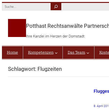
Zum
Search
Inhalt
springen
Potthast Rechtsanwälte Partnersc
Ihre Kanzlei im Herzen der Domstadt
Home
Kompetenzen
Das Team
Kost
Schlagwort:
Flugzeiten
Flugges
8. April 20