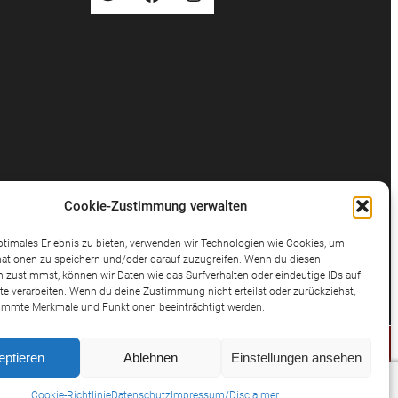
Cookie-Zustimmung verwalten
ptimales Erlebnis zu bieten, verwenden wir Technologien wie Cookies, um
ationen zu speichern und/oder darauf zuzugreifen. Wenn du diesen
 zustimmst, können wir Daten wie das Surfverhalten oder eindeutige IDs auf
te verarbeiten. Wenn du deine Zustimmung nicht erteilst oder zurückziehst,
immte Merkmale und Funktionen beeinträchtigt werden.
eptieren
Ablehnen
Einstellungen ansehen
© 2025 Potthast Rechtsanwälte
Cookie-Richtlinie
Datenschutz
Impressum/Disclaimer