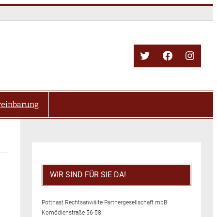
Twitter
Facebook
Insta
reinbarung
WIR SIND FÜR SIE DA!
Potthast Rechtsanwälte Partnergesellschaft mbB
Komödienstraße 56-58