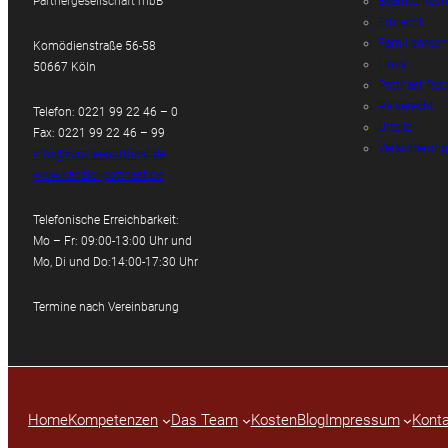
Partnergesellschaft mbB
Beamtenrech
Erbrecht
Familienrech
Komödienstraße 56-58
Links
50667 Köln
Potthast Rec
Reiserecht
Telefon: 0221 99 22 46 – 0
Urteile
Fax: 0221 99 22 46 – 99
Versicherung
info@kanzlei-potthast.de
www.kanzlei-potthast.de
Telefonische Erreichbarkeit:
Mo – Fr: 09:00-13:00 Uhr und
Mo, Di und Do:14:00-17:30 Uhr
Termine nach Vereinbarung
Home
Kompetenzen
Das Team
Kosten
Blog
Impressum
Konta