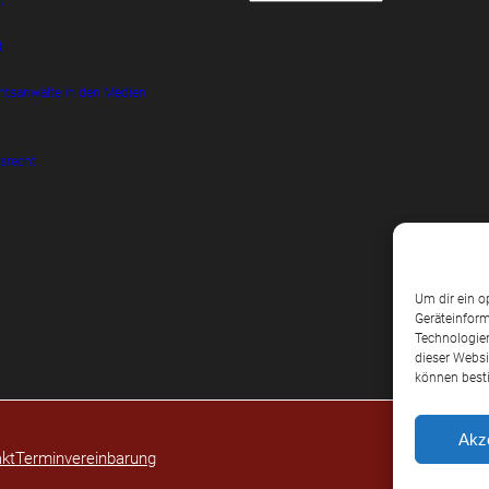
t
t
htsanwälte in den Medien
srecht
Um dir ein o
Geräteinform
Technologien
dieser Websi
können best
Akz
kt
Terminvereinbarung