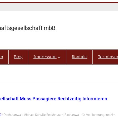
haftsgesellschaft mbB
en
Blog
Impressum
Kontakt
Terminve
ellschaft Muss Passagiere Rechtzeitig Informieren
19
–
Rechtsanwalt Michael Schulte Beckhausen, Fachanwalt für Versicherungsrecht
–