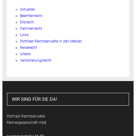
Aktuelles
Beamtenrecht
Erbrecht
Familienrecht
Links
Potthast Rechtsanwälte in den Medien
Reiserecht
Urteile
Versicherungsrecht
WIR SIND FÜR SIE DA!
Potthast Rechtsanwälte
Partnergesellschaft mbB