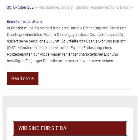
30. Oktober 2024
–
Rechtsanwalt Karsten Stickeler, Fachanwalt für Erbrecht
–
Beamtenrecht
, 
Urteile
in Polizist muss als Vorbild fungieren und die Einhaltung von Recht und
Gesetz gewährleisten. Wer im Dienst gegen diese Grundsätze verstößt,
riskiert seine berufliche Zukunft. So urteilte das Oberverwaltungsgericht
(OVG) Münster, das in einem aktuellen Fall die Entlassung eines
Polizeibeamten auf Probe wegen fehlender charakterlicher Eignung
bestätigte. Ein junger Polizeibeamter, der erst vor kurzem seinen…
Read more
WIR SIND FÜR SIE DA!