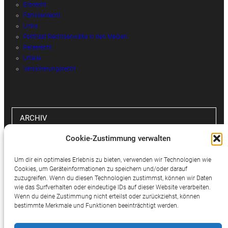
Erbrecht
Familienrecht
Links
Potthast Rechtsanwälte in den Medien
Reiserecht
Urteile
Versicherungsrecht
ARCHIV
Cookie-Zustimmung verwalten
Archiv
Um dir ein optimales Erlebnis zu bieten, verwenden wir Technologien wie
Cookies, um Geräteinformationen zu speichern und/oder darauf
zuzugreifen. Wenn du diesen Technologien zustimmst, können wir Daten
wie das Surfverhalten oder eindeutige IDs auf dieser Website verarbeiten.
SOCIAL MEDIA
Wenn du deine Zustimmung nicht erteilst oder zurückziehst, können
bestimmte Merkmale und Funktionen beeinträchtigt werden.
Twitter
Facebook
Instagram