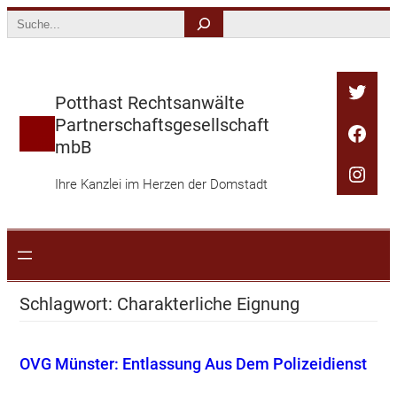
Zum
Search
Inhalt
springen
Twitt
Potthast Rechtsanwälte
Partnerschaftsgesellschaft
Face
mbB
Inst
Ihre Kanzlei im Herzen der Domstadt
Schlagwort:
Charakterliche Eignung
OVG Münster: Entlassung Aus Dem Polizeidienst