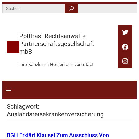
Zum
Search
Inhalt
springen
Twitt
Potthast Rechtsanwälte
Partnerschaftsgesellschaft
Face
mbB
Inst
Ihre Kanzlei im Herzen der Domstadt
Schlagwort:
Auslandsreisekrankenversicherung
BGH Erklärt Klausel Zum Ausschluss Von