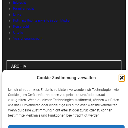
Erbrecht
Familienrecht
Links
Potthast Rechtsanwälte in den Medien
Reiserecht
Urteile
Versicherungsrecht
ARCHIV
Cookie-Zustimmung verwalten
Archiv
Um dir ein optimales Erlebnis zu bieten, verwenden wir Technologien wie
Cookies, um Geräteinformationen zu speichern und/oder darauf
zuzugreifen. Wenn du diesen Technologien zustimmst, können wir Daten
wie das Surfverhalten oder eindeutige IDs auf dieser Website verarbeiten.
SOCIAL MEDIA
Wenn du deine Zustimmung nicht erteilst oder zurückziehst, können
bestimmte Merkmale und Funktionen beeinträchtigt werden.
Twitter
Facebook
Instagram