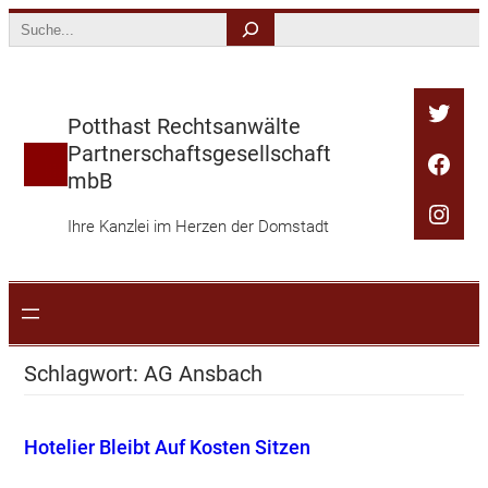
Zum
Search
Inhalt
springen
Twitt
Potthast Rechtsanwälte
Partnerschaftsgesellschaft
Face
mbB
Inst
Ihre Kanzlei im Herzen der Domstadt
Schlagwort:
AG Ansbach
Hotelier Bleibt Auf Kosten Sitzen