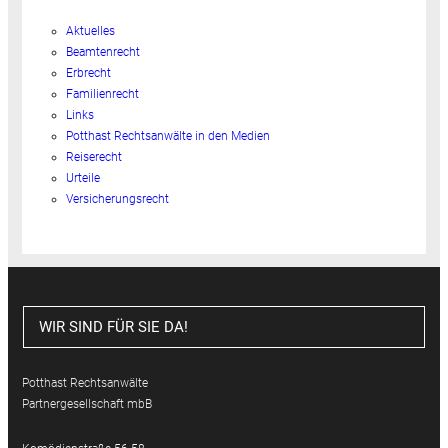
Aktuelles
Beamtenrecht
Erbrecht
Familienrecht
Links
Potthast Rechtsanwälte in den Medien
Reiserecht
Urteile
Versicherungsrecht
WIR SIND FÜR SIE DA!
Potthast Rechtsanwälte
Partnergesellschaft mbB