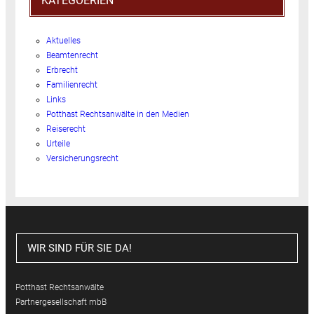
KATEGOERIEN
Aktuelles
Beamtenrecht
Erbrecht
Familienrecht
Links
Potthast Rechtsanwälte in den Medien
Reiserecht
Urteile
Versicherungsrecht
WIR SIND FÜR SIE DA!
Potthast Rechtsanwälte
Partnergesellschaft mbB