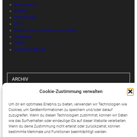
Beamtenrecht
Erbrecht
Familienrecht
Links
Potthast Rechtsanwälte in den Medien
Reiserecht
Urteile
Versicherungsrecht
ARCHIV
Cookie-Zustimmung verwalten
Archiv
Um dir ein optimales Erlebnis zu bieten, verwenden wir Technologien wie
Cookies, um Geräteinformationen zu speichern und/oder darauf
zuzugreifen. Wenn du diesen Technologien zustimmst, können wir Daten
wie das Surfverhalten oder eindeutige IDs auf dieser Website verarbeiten.
SOCIAL MEDIA
Wenn du deine Zustimmung nicht erteilst oder zurückziehst, können
bestimmte Merkmale und Funktionen beeinträchtigt werden.