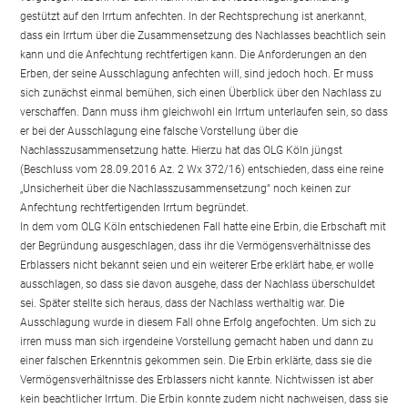
gestützt auf den Irrtum anfechten. In der Rechtsprechung ist anerkannt,
dass ein Irrtum über die Zusammensetzung des Nachlasses beachtlich sein
kann und die Anfechtung rechtfertigen kann. Die Anforderungen an den
Erben, der seine Ausschlagung anfechten will, sind jedoch hoch. Er muss
sich zunächst einmal bemühen, sich einen Überblick über den Nachlass zu
verschaffen. Dann muss ihm gleichwohl ein Irrtum unterlaufen sein, so dass
er bei der Ausschlagung eine falsche Vorstellung über die
Nachlasszusammensetzung hatte. Hierzu hat das OLG Köln jüngst
(Beschluss vom 28.09.2016 Az. 2 Wx 372/16) entschieden, dass eine reine
„Unsicherheit über die Nachlasszusammensetzung“ noch keinen zur
Anfechtung rechtfertigenden Irrtum begründet.
In dem vom OLG Köln entschiedenen Fall hatte eine Erbin, die Erbschaft mit
der Begründung ausgeschlagen, dass ihr die Vermögensverhältnisse des
Erblassers nicht bekannt seien und ein weiterer Erbe erklärt habe, er wolle
ausschlagen, so dass sie davon ausgehe, dass der Nachlass überschuldet
sei. Später stellte sich heraus, dass der Nachlass werthaltig war. Die
Ausschlagung wurde in diesem Fall ohne Erfolg angefochten. Um sich zu
irren muss man sich irgendeine Vorstellung gemacht haben und dann zu
einer falschen Erkenntnis gekommen sein. Die Erbin erklärte, dass sie die
Vermögensverhältnisse des Erblassers nicht kannte. Nichtwissen ist aber
kein beachtlicher Irrtum. Die Erbin konnte zudem nicht nachweisen, dass sie