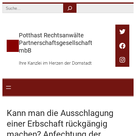
Zum
Search
Inhalt
springen
Twitt
Potthast Rechtsanwälte
Partnerschaftsgesellschaft
Face
mbB
Inst
Ihre Kanzlei im Herzen der Domstadt
Kann man die Ausschlagung
einer Erbschaft rückgängig
machen? Anfechtung der