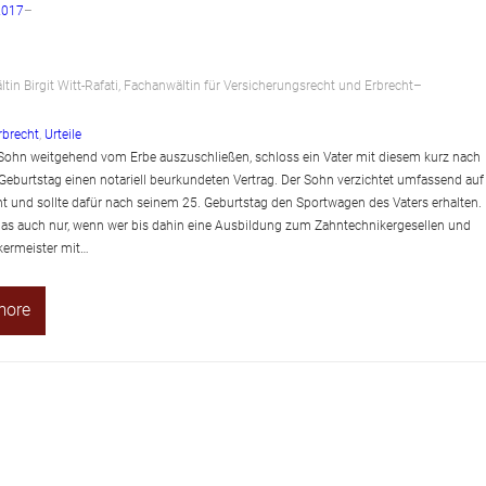
2017
–
tin Birgit Witt-Rafati, Fachanwältin für Versicherungsrecht und Erbrecht
–
rbrecht
, 
Urteile
ohn weitgehend vom Erbe auszuschließen, schloss ein Vater mit diesem kurz nach
Geburtstag einen notariell beurkundeten Vertrag. Der Sohn verzichtet umfassend auf
ht und sollte dafür nach seinem 25. Geburtstag den Sportwagen des Vaters erhalten.
das auch nur, wenn wer bis dahin eine Ausbildung zum Zahntechnikergesellen und
kermeister mit…
more