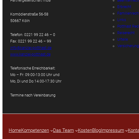
Partnergesellschaft mbB
Beamtenrech
Erbrecht
Familienrech
Komödienstraße 56-58
Links
50667 Köln
Potthast Rec
Reiserecht
Telefon: 0221 99 22 46 – 0
Urteile
Fax: 0221 99 22 46 – 99
Versicherung
info@kanzlei-potthast.de
www.kanzlei-potthast.de
Telefonische Erreichbarkeit:
Mo – Fr: 09:00-13:00 Uhr und
Mo, Di und Do:14:00-17:30 Uhr
Termine nach Vereinbarung
Home
Kompetenzen
Das Team
Kosten
Blog
Impressum
Konta