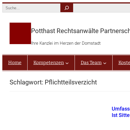
Zum
Search
Inhalt
springen
Potthast Rechtsanwälte Partnersc
Ihre Kanzlei im Herzen der Domstadt
Home
Kompetenzen
Das Team
Kost
Schlagwort:
Pflichtteilsverzicht
Umfasse
Ist Sitt