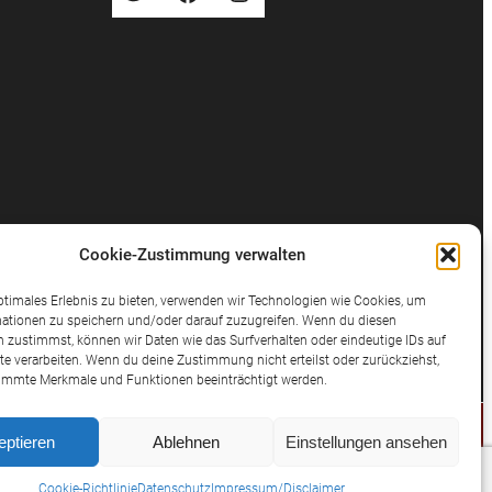
Cookie-Zustimmung verwalten
ptimales Erlebnis zu bieten, verwenden wir Technologien wie Cookies, um
ationen zu speichern und/oder darauf zuzugreifen. Wenn du diesen
 zustimmst, können wir Daten wie das Surfverhalten oder eindeutige IDs auf
te verarbeiten. Wenn du deine Zustimmung nicht erteilst oder zurückziehst,
immte Merkmale und Funktionen beeinträchtigt werden.
eptieren
Ablehnen
Einstellungen ansehen
© 2025 Potthast Rechtsanwälte
Cookie-Richtlinie
Datenschutz
Impressum/Disclaimer