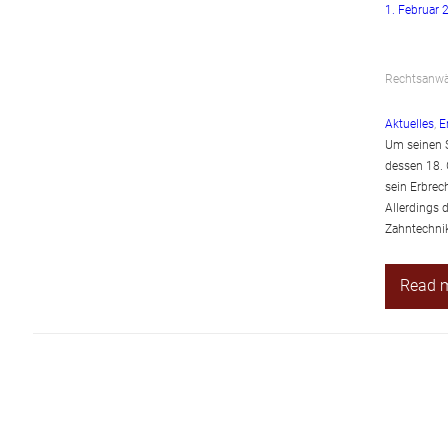
1. Februar 
Rechtsanwäl
Aktuelles
, 
E
Um seinen S
dessen 18. 
sein Erbrec
Allerdings 
Zahntechni
Read 