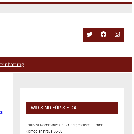
Twitter
Facebook
Insta
reinbarung
WIR SIND FÜR SIE DA!
s
Potthast Rechtsanwälte Partnergesellschaft mbB
Komödienstraße 56-58