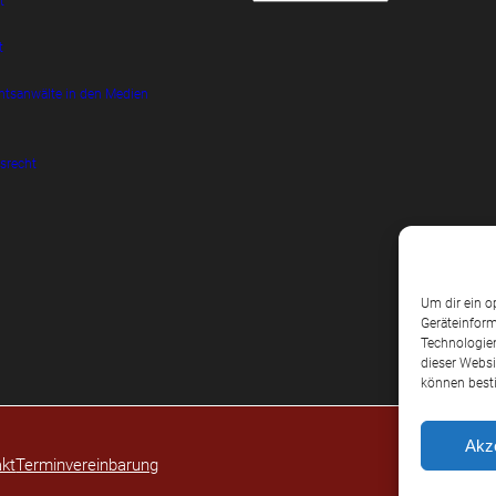
t
t
htsanwälte in den Medien
srecht
Um dir ein o
Geräteinform
Technologien
dieser Websi
können best
Akz
kt
Terminvereinbarung