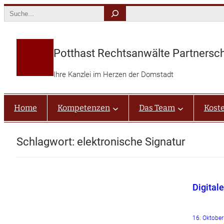
Zum
Search
Inhalt
springen
Potthast Rechtsanwälte Partnersc
Ihre Kanzlei im Herzen der Domstadt
Home
Kompetenzen
Das Team
Kost
Schlagwort:
elektronische Signatur
Digital
16. Oktobe