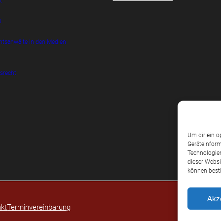
t
t
htsanwälte in den Medien
srecht
Um dir ein o
Geräteinform
Technologien
dieser Websi
können best
Akz
kt
Terminvereinbarung