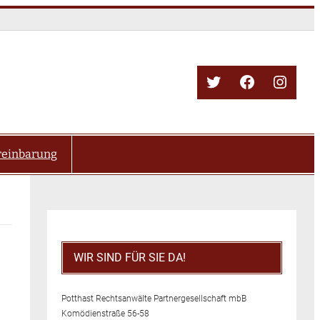
Twitter
Facebook
Insta
reinbarung
WIR SIND FÜR SIE DA!
Potthast Rechtsanwälte Partnergesellschaft mbB
Komödienstraße 56-58