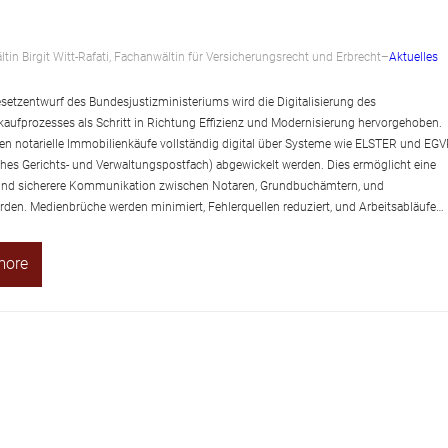
tin Birgit Witt-Rafati, Fachanwältin für Versicherungsrecht und Erbrecht
–
Aktuelles
etzentwurf des Bundesjustizministeriums wird die Digitalisierung des
aufprozesses als Schritt in Richtung Effizienz und Modernisierung hervorgehoben.
len notarielle Immobilienkäufe vollständig digital über Systeme wie ELSTER und EGV
ches Gerichts- und Verwaltungspostfach) abgewickelt werden. Dies ermöglicht eine
 und sicherere Kommunikation zwischen Notaren, Grundbuchämtern, und
den. Medienbrüche werden minimiert, Fehlerquellen reduziert, und Arbeitsabläufe…
more