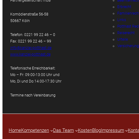
Partnergesellschaft mbB
Beamtenrech
Erbrecht
Familienrech
Komödienstraße 56-58
Links
50667 Köln
Potthast Rec
Reiserecht
Telefon: 0221 99 22 46 – 0
Urteile
Fax: 0221 99 22 46 – 99
Versicherung
info@kanzlei-potthast.de
www.kanzlei-potthast.de
Telefonische Erreichbarkeit:
Mo – Fr: 09:00-13:00 Uhr und
Mo, Di und Do:14:00-17:30 Uhr
Termine nach Vereinbarung
Home
Kompetenzen
Das Team
Kosten
Blog
Impressum
Konta