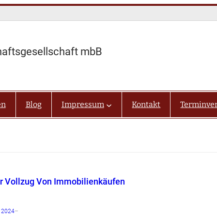
haftsgesellschaft mbB
en
Blog
Impressum
Kontakt
Terminve
er Vollzug Von Immobilienkäufen
r 2024
–