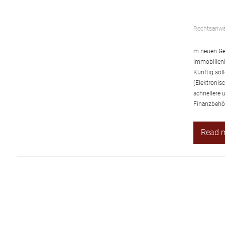
Rechtsanwäl
m neuen Ges
Immobilienk
Künftig sol
(Elektronis
schnellere
Finanzbehör
Read 