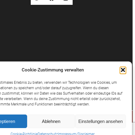
Cookie-Zustimmung verwalten
ptimales Erlebnis zu bieten, verwenden wir Technologien wie Cookies, um
ationen zu speichern und/oder darauf zuzugreifen. Wenn du diesen
 zustimmst, können wir Daten wie das Surfverhalten oder eindeutige IDs auf
te verarbeiten. Wenn du deine Zustimmung nicht erteilst oder zurückziehst,
immte Merkmale und Funktionen beeinträchtigt werden.
eptieren
Ablehnen
Einstellungen ansehen
© 2025 Potthast Rechtsanwälte
Cookie-Richtlinie
Datenschutz
Impressum/Disclaimer