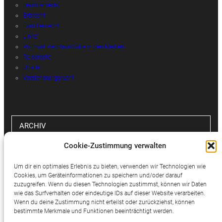
Beamtenrecht
Erbrecht
Familienrecht
Links
Potthast Rechtsanwälte in den Medien
Reiserecht
Urteile
Versicherungsrecht
ARCHIV
Cookie-Zustimmung verwalten
Archiv
Um dir ein optimales Erlebnis zu bieten, verwenden wir Technologien wie
Cookies, um Geräteinformationen zu speichern und/oder darauf
zuzugreifen. Wenn du diesen Technologien zustimmst, können wir Daten
wie das Surfverhalten oder eindeutige IDs auf dieser Website verarbeiten.
SOCIAL MEDIA
Wenn du deine Zustimmung nicht erteilst oder zurückziehst, können
bestimmte Merkmale und Funktionen beeinträchtigt werden.