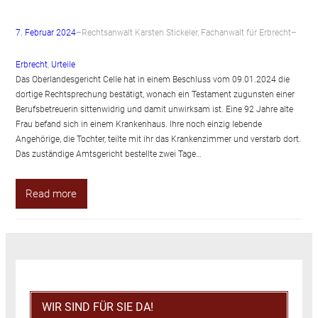
7. Februar 2024
–
Rechtsanwalt Karsten Stickeler, Fachanwalt für Erbrecht
–
Erbrecht
, 
Urteile
Das Oberlandesgericht Celle hat in einem Beschluss vom 09.01.2024 die
dortige Rechtsprechung bestätigt, wonach ein Testament zugunsten einer
Berufsbetreuerin sittenwidrig und damit unwirksam ist. Eine 92 Jahre alte
Frau befand sich in einem Krankenhaus. Ihre noch einzig lebende
Angehörige, die Tochter, teilte mit ihr das Krankenzimmer und verstarb dort.
Das zuständige Amtsgericht bestellte zwei Tage…
Read more
WIR SIND FÜR SIE DA!