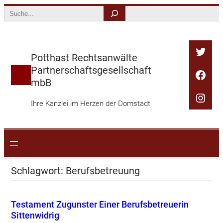
Zum
Search
Inhalt
springen
Twitt
Potthast Rechtsanwälte
Partnerschaftsgesellschaft
Face
mbB
Inst
Ihre Kanzlei im Herzen der Domstadt
Schlagwort:
Berufsbetreuung
Testament Zugunster Einer Berufsbetreuerin
Sittenwidrig