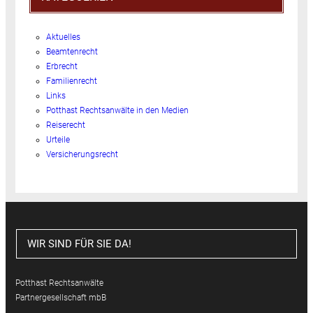
Aktuelles
Beamtenrecht
Erbrecht
Familienrecht
Links
Potthast Rechtsanwälte in den Medien
Reiserecht
Urteile
Versicherungsrecht
WIR SIND FÜR SIE DA!
Potthast Rechtsanwälte
Partnergesellschaft mbB