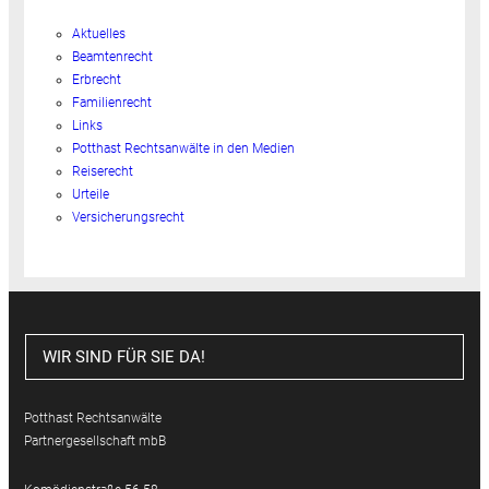
Aktuelles
Beamtenrecht
Erbrecht
Familienrecht
Links
Potthast Rechtsanwälte in den Medien
Reiserecht
Urteile
Versicherungsrecht
WIR SIND FÜR SIE DA!
Potthast Rechtsanwälte
Partnergesellschaft mbB