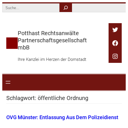
Zum
Search
Inhalt
springen
Twitt
Potthast Rechtsanwälte
Partnerschaftsgesellschaft
Face
mbB
Inst
Ihre Kanzlei im Herzen der Domstadt
Schlagwort:
öffentliche Ordnung
OVG Münster: Entlassung Aus Dem Polizeidienst