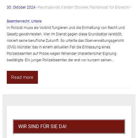
30. Oktober 2024
–
Rechtsanwalt Karsten Stickeler, Fachanwalt für Erbrecht
–
Beamtenrecht
, 
Urteile
in Polizist muss als Vorbild fungieren und die Einhaltung von Recht und
Gesetz gewährleisten. Wer im Dienst gegen diese Grundsätze verstößt,
riskiert seine berufliche Zukunft. So urteilte das Oberverwaltungsgericht
(OVG) Münster, das in einem aktuellen Fall die Entlassung eines
Polizeibeamten auf Probe wegen fehlender charakterlicher Eignung
bestätigte. Ein junger Polizeibeamter, der erst vor kurzem seinen…
Read more
WIR SIND FÜR SIE DA!