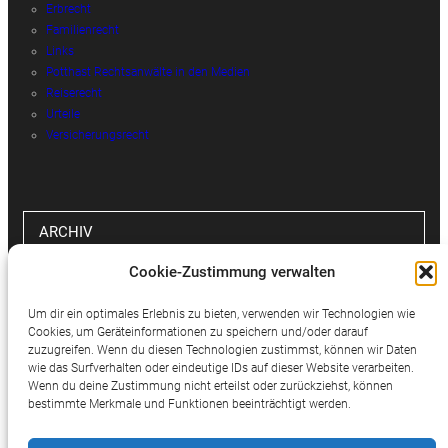
Erbrecht
Familienrecht
Links
Potthast Rechtsanwälte in den Medien
Reiserecht
Urteile
Versicherungsrecht
ARCHIV
Cookie-Zustimmung verwalten
Archiv
Um dir ein optimales Erlebnis zu bieten, verwenden wir Technologien wie
Cookies, um Geräteinformationen zu speichern und/oder darauf
zuzugreifen. Wenn du diesen Technologien zustimmst, können wir Daten
wie das Surfverhalten oder eindeutige IDs auf dieser Website verarbeiten.
SOCIAL MEDIA
Wenn du deine Zustimmung nicht erteilst oder zurückziehst, können
bestimmte Merkmale und Funktionen beeinträchtigt werden.
Twitter
Facebook
Instagram