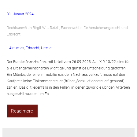
31. Januar 2024
–
Rechtsanwältin Birgit Witt-Rafati, Fachanwältin für Versicherungsrecht und
Erbrecht
–
Aktuelles
, 
Erbrecht
, 
Urteile
Der Bundesfinanzhof hat mit Urteil vom 26.09.2023, Az. IX R 13/22, eine für
alle Erbengemeinschaften wichtige und günstige Entscheidung getroffen.
Ein Miterbe, der eine Immobilie aus dem Nachlass verkauft muss auf den
Kaufpreis keine Einkommensteuer (früher „Spekulationssteuer“ genannt)
zahlen. Das gilt jedenfalls in den Fällen, in denen zuvor die übrigen Miterben
ausgezahlt wurden. Im Fall…
Read more