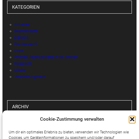
KATEGORIEN
Aktuelles
Beamtenrecht
Erbrecht
Familienrecht
Links
Potthast Rechtsanwälte in den Medien
Reiserecht
Urteile
Versicherungsrecht
ARCHIV
Cookie-Zustimmung verwalten
Archiv
Um dir ein optimales Erlebnis zu bieten, verwenden wir Technologien wie
Cookies, um Geräteinformationen zu speichern und/oder darauf