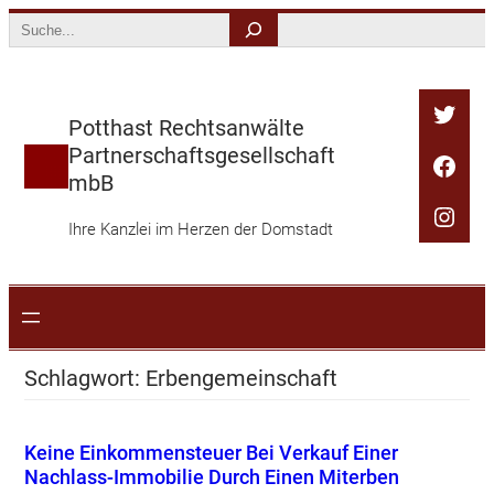
Zum
Search
Inhalt
springen
Twitt
Potthast Rechtsanwälte
Partnerschaftsgesellschaft
Face
mbB
Inst
Ihre Kanzlei im Herzen der Domstadt
Schlagwort:
Erbengemeinschaft
Keine Einkommensteuer Bei Verkauf Einer
Nachlass-Immobilie Durch Einen Miterben