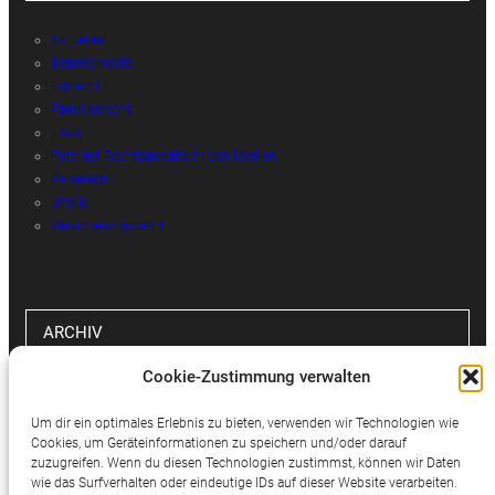
Aktuelles
Beamtenrecht
Erbrecht
Familienrecht
Links
Potthast Rechtsanwälte in den Medien
Reiserecht
Urteile
Versicherungsrecht
ARCHIV
Cookie-Zustimmung verwalten
Archiv
Um dir ein optimales Erlebnis zu bieten, verwenden wir Technologien wie
Cookies, um Geräteinformationen zu speichern und/oder darauf
zuzugreifen. Wenn du diesen Technologien zustimmst, können wir Daten
wie das Surfverhalten oder eindeutige IDs auf dieser Website verarbeiten.
SOCIAL MEDIA