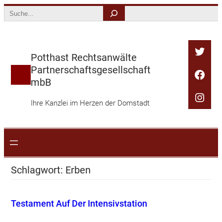
Zum
Search
Inhalt
springen
Twitt
Potthast Rechtsanwälte
Partnerschaftsgesellschaft
Face
mbB
Inst
Ihre Kanzlei im Herzen der Domstadt
Schlagwort:
Erben
Testament Auf Der Intensivstation