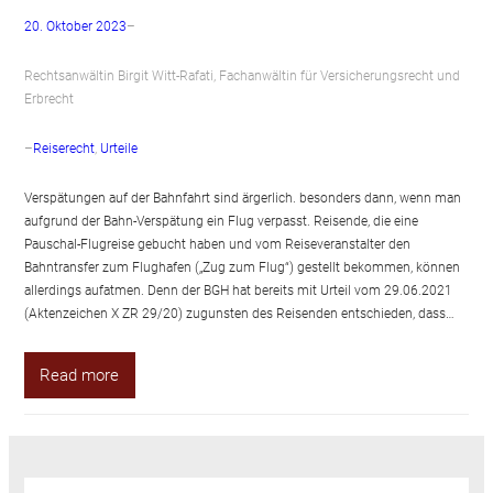
20. Oktober 2023
–
Rechtsanwältin Birgit Witt-Rafati, Fachanwältin für Versicherungsrecht und
Erbrecht
–
Reiserecht
, 
Urteile
Verspätungen auf der Bahnfahrt sind ärgerlich. besonders dann, wenn man
aufgrund der Bahn-Verspätung ein Flug verpasst. Reisende, die eine
Pauschal-Flugreise gebucht haben und vom Reiseveranstalter den
Bahntransfer zum Flughafen („Zug zum Flug“) gestellt bekommen, können
allerdings aufatmen. Denn der BGH hat bereits mit Urteil vom 29.06.2021
(Aktenzeichen X ZR 29/20) zugunsten des Reisenden entschieden, dass…
Read more