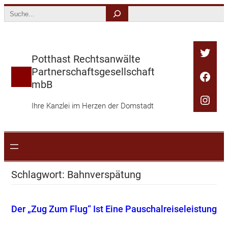
Zum
Search
Inhalt
springen
Twitt
Potthast Rechtsanwälte
Partnerschaftsgesellschaft
Face
mbB
Inst
Ihre Kanzlei im Herzen der Domstadt
Schlagwort:
Bahnverspätung
Der „Zug Zum Flug“ Ist Eine Pauschalreiseleistung