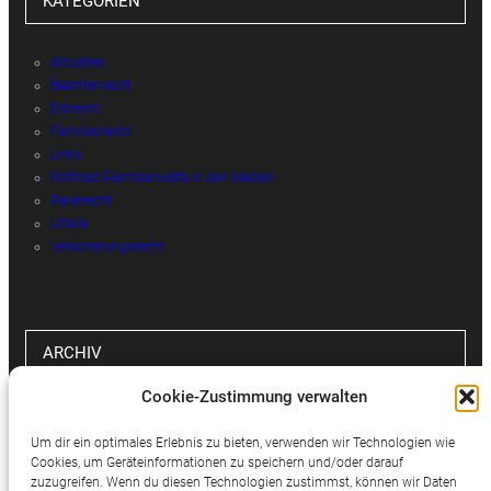
KATEGORIEN
Aktuelles
Beamtenrecht
Erbrecht
Familienrecht
Links
Potthast Rechtsanwälte in den Medien
Reiserecht
Urteile
Versicherungsrecht
ARCHIV
Cookie-Zustimmung verwalten
Archiv
Um dir ein optimales Erlebnis zu bieten, verwenden wir Technologien wie
Cookies, um Geräteinformationen zu speichern und/oder darauf
zuzugreifen. Wenn du diesen Technologien zustimmst, können wir Daten