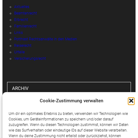
Aktuelles
Beamtenrecht
Erbrecht
Familienrecht
Links
Potthast Rechtsanwälte in den Medien
Reiserecht
Urteile
Versicherungsrecht
ARCHIV
Cookie-Zustimmung verwalten
Archiv
Um dir ein optimales Erlebnis zu bieten, verwenden wir Technologien wie
Cookies, um Geräteinformationen zu speichern und/oder darauf
zuzugreifen. Wenn du diesen Technologien zustimmst, können wir Daten
wie das Surfverhalten oder eindeutige IDs auf dieser Website verarbeiten.
SOCIAL MEDIA
Wenn du deine Zustimmung nicht erteilst oder zurückziehst, können