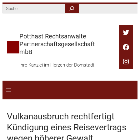
Zum
Search
Inhalt
springen
Twitt
Potthast Rechtsanwälte
Partnerschaftsgesellschaft
Face
mbB
Inst
Ihre Kanzlei im Herzen der Domstadt
Vulkanausbruch rechtfertigt
Kündigung eines Reisevertrags
wegen höherer Gewalt