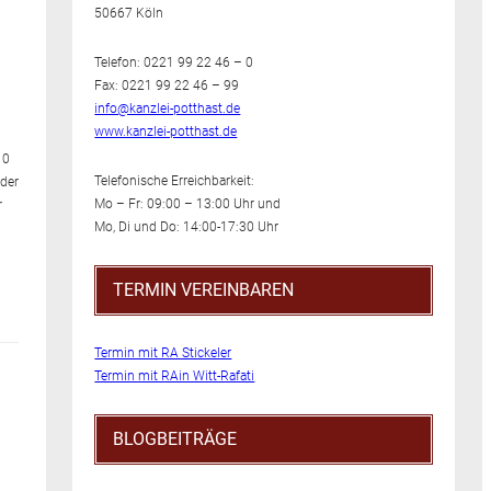
50667 Köln
Telefon: 0221 99 22 46 – 0
Fax: 0221 99 22 46 – 99
info@kanzlei-potthast.de
www.kanzlei-potthast.de
10
Telefonische Erreichbarkeit:
 der
Mo – Fr: 09:00 – 13:00 Uhr und
r
Mo, Di und Do: 14:00-17:30 Uhr
TERMIN VEREINBAREN
Termin mit RA Stickeler
Termin mit RAin Witt-Rafati
BLOGBEITRÄGE