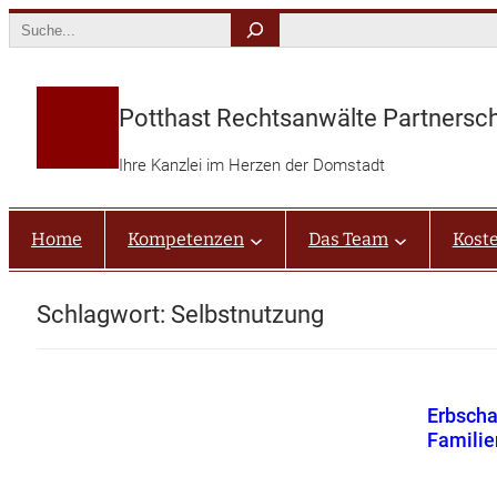
Zum
Search
Inhalt
springen
Potthast Rechtsanwälte Partnersc
Ihre Kanzlei im Herzen der Domstadt
Home
Kompetenzen
Das Team
Kost
Schlagwort:
Selbstnutzung
Erbscha
Famili