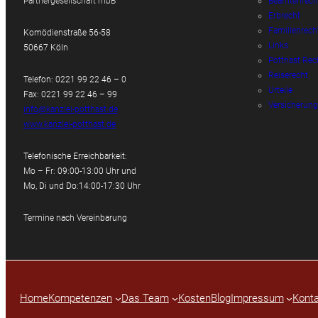
Partnergesellschaft mbB
Beamtenrech
Erbrecht
Familienrech
Komödienstraße 56-58
Links
50667 Köln
Potthast Rec
Reiserecht
Telefon: 0221 99 22 46 – 0
Urteile
Fax: 0221 99 22 46 – 99
Versicherung
info@kanzlei-potthast.de
www.kanzlei-potthast.de
Telefonische Erreichbarkeit:
Mo – Fr: 09:00-13:00 Uhr und
Mo, Di und Do:14:00-17:30 Uhr
Termine nach Vereinbarung
Home
Kompetenzen
Das Team
Kosten
Blog
Impressum
Konta