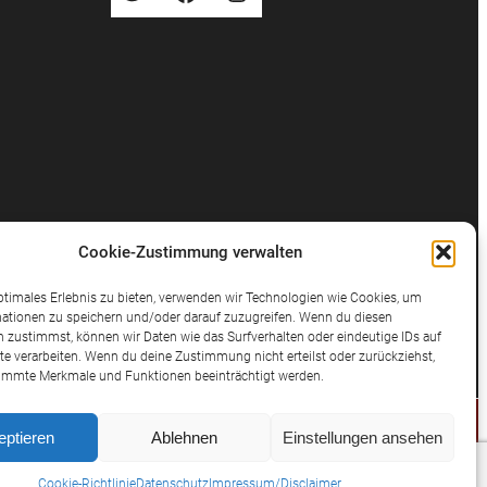
Cookie-Zustimmung verwalten
ptimales Erlebnis zu bieten, verwenden wir Technologien wie Cookies, um
ationen zu speichern und/oder darauf zuzugreifen. Wenn du diesen
 zustimmst, können wir Daten wie das Surfverhalten oder eindeutige IDs auf
te verarbeiten. Wenn du deine Zustimmung nicht erteilst oder zurückziehst,
immte Merkmale und Funktionen beeinträchtigt werden.
eptieren
Ablehnen
Einstellungen ansehen
© 2025 Potthast Rechtsanwälte
Cookie-Richtlinie
Datenschutz
Impressum/Disclaimer