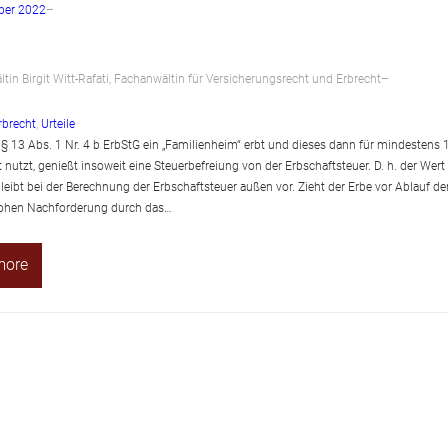
ber 2022
–
tin Birgit Witt-Rafati, Fachanwältin für Versicherungsrecht und Erbrecht
–
rbrecht
, 
Urteile
 13 Abs. 1 Nr. 4 b ErbStG ein „Familienheim“ erbt und dieses dann für mindestens 
 nutzt, genießt insoweit eine Steuerbefreiung von der Erbschaftsteuer. D. h. der Wert
leibt bei der Berechnung der Erbschaftsteuer außen vor. Zieht der Erbe vor Ablauf de
rohen Nachforderung durch das…
more