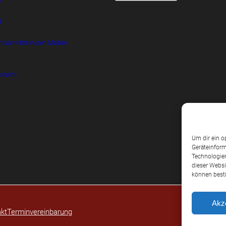
t
t
htsanwälte in den Medien
srecht
Um dir ein o
Geräteinform
Technologien
dieser Websi
können best
Akz
kt
Terminvereinbarung