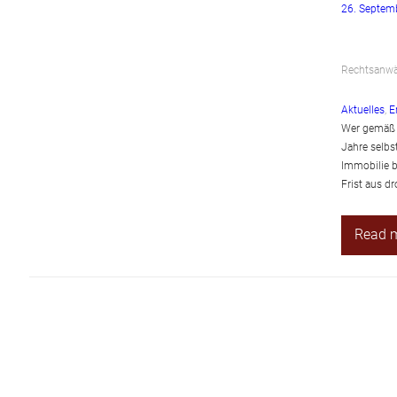
26. Septem
Rechtsanwäl
Aktuelles
, 
E
Wer gemäß §
Jahre selbst
Immobilie b
Frist aus d
Read 