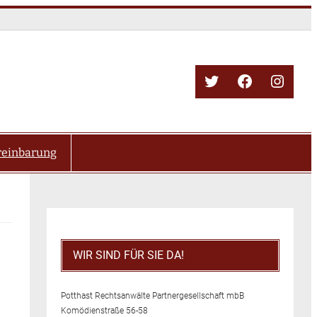
Twitter
Facebook
Insta
reinbarung
WIR SIND FÜR SIE DA!
Potthast Rechtsanwälte Partnergesellschaft mbB
Komödienstraße 56-58