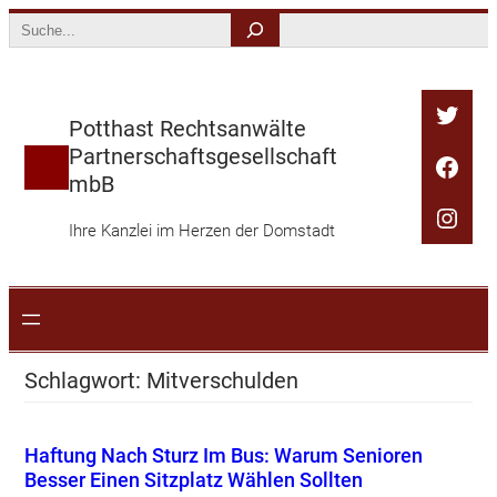
Zum
Search
Inhalt
springen
Twitt
Potthast Rechtsanwälte
Partnerschaftsgesellschaft
Face
mbB
Inst
Ihre Kanzlei im Herzen der Domstadt
Schlagwort:
Mitverschulden
Haftung Nach Sturz Im Bus: Warum Senioren
Besser Einen Sitzplatz Wählen Sollten