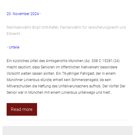
20. November 2024
–
Rechtsanwältin Birgit Witt-Rafati, Fachanwältin für Versicherungsrecht und
Erbrecht
–
Urteile
Ein kürzliches Urteil des Amtsgerichts München (Az. 338 C 15281/24)
macht deutlich, dass Senioren im öffentlichen Nahverkehr besondere
Vorsicht walten lassen sollten. Ein 76-jähriger Fahrgast, der in einem
Münchner Linienbus stürzte, erhielt kein Schmerzensgeld, da sein
Mitverschulden die Haftung des Unfallverursachers aufhob. Der Vorfall Der
Senior war in München mit einem Linienbus unterwegs und hielt…
Read more