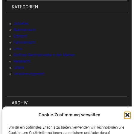
KATEGORIEN
Aktuelles
Beamtenrecht
Erbrecht
Familienrecht
Links
Potthast Rechtsanwälte in den Medien
Reiserecht
Urteile
Versicherungsrecht
ARCHIV
Cookie-Zustimmung verwalten
Archiv
Um dir ein optimales Erlebnis zu bieten, verwenden wir Technologien wie
Cookies, um Geräteinformationen zu speichern und/oder darauf