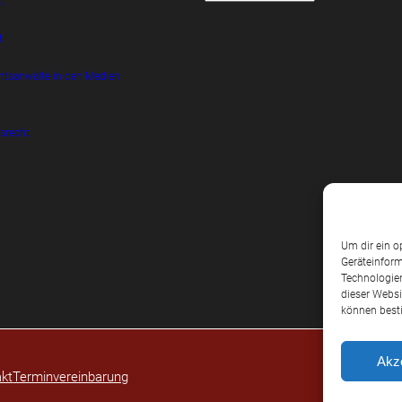
t
t
htsanwälte in den Medien
srecht
Um dir ein o
Geräteinform
Technologien
dieser Websi
können best
Akz
kt
Terminvereinbarung