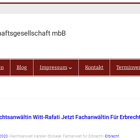
haftsgesellschaft mbB
en
Blog
Impressum
Kontakt
Terminve
chtsanwältin Witt-Rafati Jetzt Fachanwältin Für Erbrech
 2020
–
Rechtsanwalt Karsten Stickeler, Fachanwalt für Erbrecht
–
Erbrecht