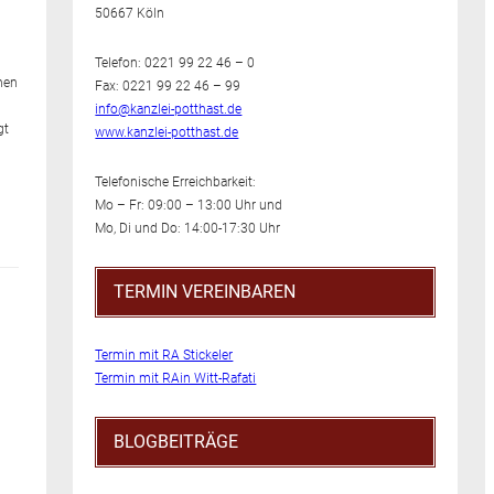
50667 Köln
Telefon: 0221 99 22 46 – 0
nen
Fax: 0221 99 22 46 – 99
info@kanzlei-potthast.de
gt
www.kanzlei-potthast.de
Telefonische Erreichbarkeit:
Mo – Fr: 09:00 – 13:00 Uhr und
Mo, Di und Do: 14:00-17:30 Uhr
TERMIN VEREINBAREN
Termin mit RA Stickeler
Termin mit RAin Witt-Rafati
BLOGBEITRÄGE