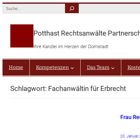
Zum
Search
Inhalt
springen
Potthast Rechtsanwälte Partnersc
Ihre Kanzlei im Herzen der Domstadt
Home
Kompetenzen
Das Team
Kost
Schlagwort:
Fachanwältin für Erbrecht
Frau Re
20. Januar