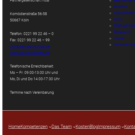
Partnergesellschaft mbB
Beamtenrech
Erbrecht
Familienrech
Komödienstraße 56-58
Links
50667 Köln
Potthast Rec
Reiserecht
Telefon: 0221 99 22 46 – 0
Urteile
Fax: 0221 99 22 46 – 99
Versicherung
info@kanzlei-potthast.de
www.kanzlei-potthast.de
Telefonische Erreichbarkeit:
Mo – Fr: 09:00-13:00 Uhr und
Mo, Di und Do:14:00-17:30 Uhr
Termine nach Vereinbarung
Home
Kompetenzen
Das Team
Kosten
Blog
Impressum
Konta