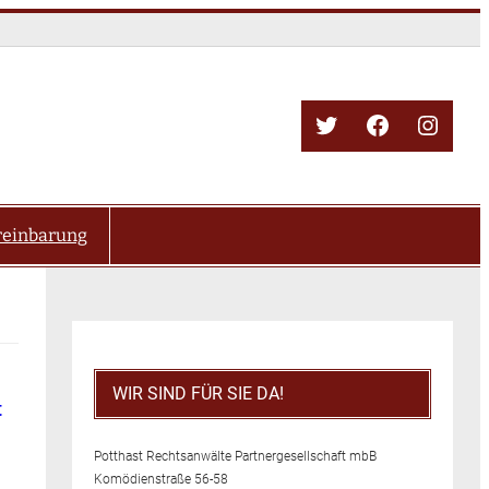
Twitter
Facebook
Insta
reinbarung
WIR SIND FÜR SIE DA!
t
Potthast Rechtsanwälte Partnergesellschaft mbB
Komödienstraße 56-58