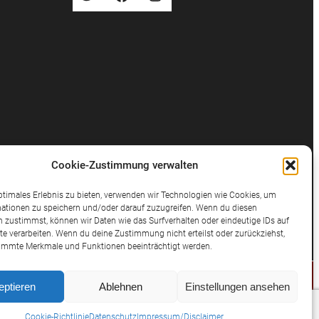
Cookie-Zustimmung verwalten
ptimales Erlebnis zu bieten, verwenden wir Technologien wie Cookies, um
ationen zu speichern und/oder darauf zuzugreifen. Wenn du diesen
 zustimmst, können wir Daten wie das Surfverhalten oder eindeutige IDs auf
te verarbeiten. Wenn du deine Zustimmung nicht erteilst oder zurückziehst,
immte Merkmale und Funktionen beeinträchtigt werden.
eptieren
Ablehnen
Einstellungen ansehen
© 2025 Potthast Rechtsanwälte
Cookie-Richtlinie
Datenschutz
Impressum/Disclaimer