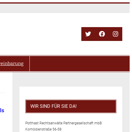
Twitter
Facebook
Insta
reinbarung
WIR SIND FÜR SIE DA!
ls
Potthast Rechtsanwälte Partnergesellschaft mbB
Komödienstraße 56-58