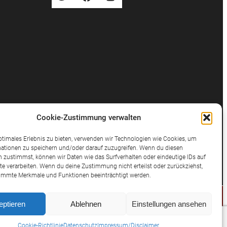
Cookie-Zustimmung verwalten
ptimales Erlebnis zu bieten, verwenden wir Technologien wie Cookies, um
ationen zu speichern und/oder darauf zuzugreifen. Wenn du diesen
 zustimmst, können wir Daten wie das Surfverhalten oder eindeutige IDs auf
te verarbeiten. Wenn du deine Zustimmung nicht erteilst oder zurückziehst,
immte Merkmale und Funktionen beeinträchtigt werden.
eptieren
Ablehnen
Einstellungen ansehen
© 2025 Potthast Rechtsanwälte
Cookie-Richtlinie
Datenschutz
Impressum/Disclaimer