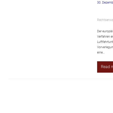
30. Dezemb
Rechtsanwal
Der europäi
Verfahren e
Luftfahrtun
Vorverlegun
eine…
Read 