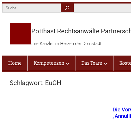
Zum
Search
Inhalt
springen
Potthast Rechtsanwälte Partnersc
Ihre Kanzlei im Herzen der Domstadt
Home
Kompetenzen
Das Team
Kost
Schlagwort:
EuGH
Die Vor
„Annull