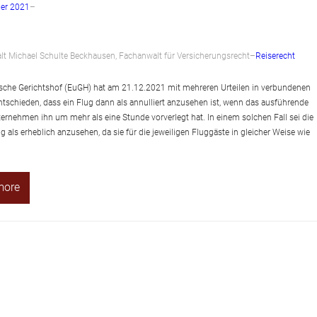
er 2021
–
t Michael Schulte Beckhausen, Fachanwalt für Versicherungsrecht
–
Reiserecht
sche Gerichtshof (EuGH) hat am 21.12.2021 mit mehreren Urteilen in verbundenen
ntschieden, dass ein Flug dann als annulliert anzusehen ist, wenn das ausführende
ternehmen ihn um mehr als eine Stunde vorverlegt hat. In einem solchen Fall sei die
g als erheblich anzusehen, da sie für die jeweiligen Fluggäste in gleicher Weise wie
more