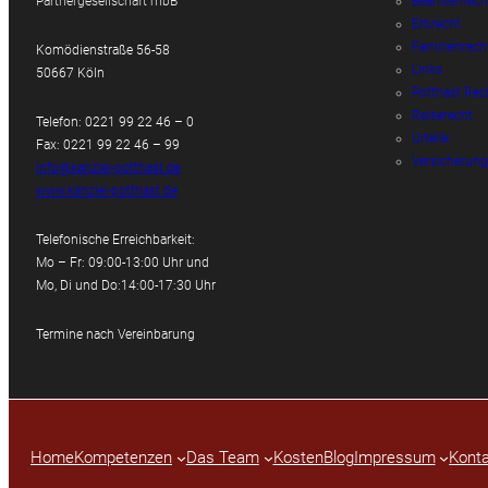
Partnergesellschaft mbB
Beamtenrech
Erbrecht
Familienrech
Komödienstraße 56-58
Links
50667 Köln
Potthast Rec
Reiserecht
Telefon: 0221 99 22 46 – 0
Urteile
Fax: 0221 99 22 46 – 99
Versicherung
info@kanzlei-potthast.de
www.kanzlei-potthast.de
Telefonische Erreichbarkeit:
Mo – Fr: 09:00-13:00 Uhr und
Mo, Di und Do:14:00-17:30 Uhr
Termine nach Vereinbarung
Home
Kompetenzen
Das Team
Kosten
Blog
Impressum
Konta