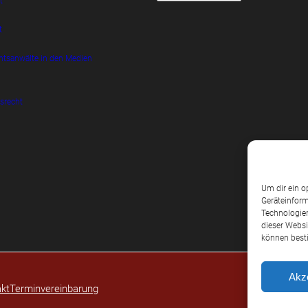
t
t
htsanwälte in den Medien
srecht
Um dir ein o
Geräteinform
Technologien
dieser Websi
können best
Akz
kt
Terminvereinbarung