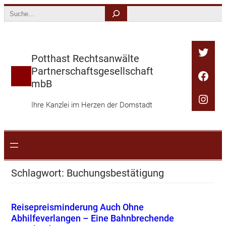
Zum
Search
Inhalt
springen
Twitt
Potthast Rechtsanwälte
Partnerschaftsgesellschaft
Face
mbB
Inst
Ihre Kanzlei im Herzen der Domstadt
Schlagwort:
Buchungsbestätigung
Reisepreisminderung Auch Ohne
Abhilfeverlangen – Eine Bahnbrechende