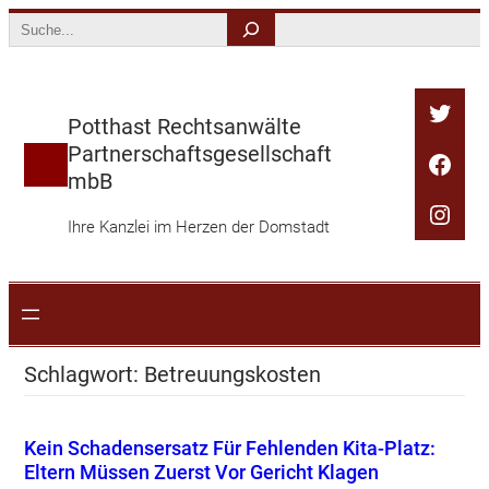
Zum
Search
Inhalt
springen
Twitt
Potthast Rechtsanwälte
Partnerschaftsgesellschaft
Face
mbB
Inst
Ihre Kanzlei im Herzen der Domstadt
Schlagwort:
Betreuungskosten
Kein Schadensersatz Für Fehlenden Kita-Platz:
Eltern Müssen Zuerst Vor Gericht Klagen