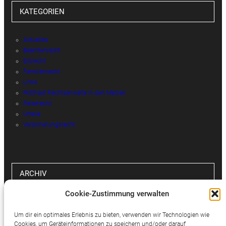
KATEGORIEN
Aktuelles
Beamtenrecht
Erbrecht
Familienrecht
Links
Potthast Rechtsanwälte in den Medien
Reiserecht
Urteile
Versicherungsrecht
ARCHIV
Cookie-Zustimmung verwalten
Archiv
Um dir ein optimales Erlebnis zu bieten, verwenden wir Technologien wie
Cookies, um Geräteinformationen zu speichern und/oder darauf