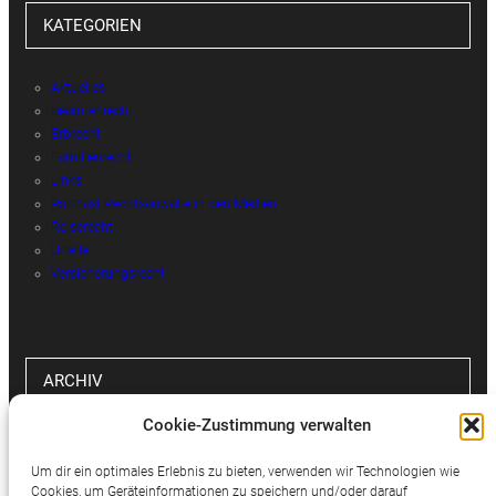
KATEGORIEN
Aktuelles
Beamtenrecht
Erbrecht
Familienrecht
Links
Potthast Rechtsanwälte in den Medien
Reiserecht
Urteile
Versicherungsrecht
ARCHIV
Cookie-Zustimmung verwalten
Archiv
Um dir ein optimales Erlebnis zu bieten, verwenden wir Technologien wie
Cookies, um Geräteinformationen zu speichern und/oder darauf