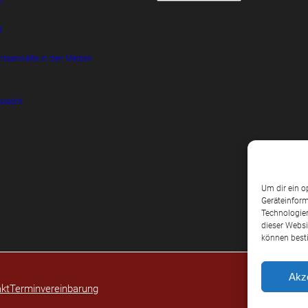
t
t
htsanwälte in den Medien
srecht
Um dir ein o
Geräteinform
Technologien
dieser Websi
können best
Akz
kt
Terminvereinbarung