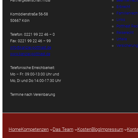
Partnergesellschaft mbB
Beamtenrech
Erbrecht
Familienrech
Komödienstraße 56-58
Links
50667 Köln
Potthast Rec
Reiserecht
Telefon: 0221 99 22 46 – 0
Urteile
Fax: 0221 99 22 46 – 99
Versicherung
info@kanzlei-potthast.de
www.kanzlei-potthast.de
Telefonische Erreichbarkeit:
Mo – Fr: 09:00-13:00 Uhr und
Mo, Di und Do:14:00-17:30 Uhr
Termine nach Vereinbarung
Home
Kompetenzen
Das Team
Kosten
Blog
Impressum
Konta