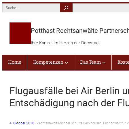
Zum
Search
Inhalt
springen
Potthast Rechtsanwälte Partnersc
Ihre Kanzlei im Herzen der Domstadt
Home
Kompetenzen
Das Team
Kost
Flugausfälle bei Air Berlin
Entschädigung nach der Fl
4. Oktober 2016
–
Rechtsanwalt Michael Schulte Beckhausen, Fachanwalt für V