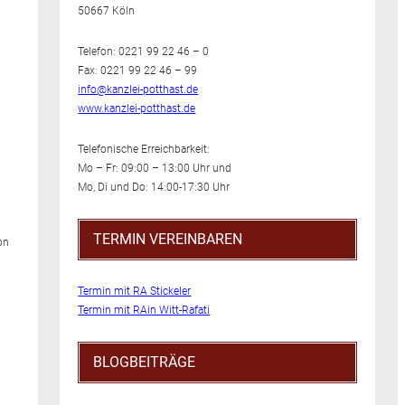
50667 Köln
Telefon: 0221 99 22 46 – 0
Fax: 0221 99 22 46 – 99
info@kanzlei-potthast.de
h
www.kanzlei-potthast.de
Telefonische Erreichbarkeit:
Mo – Fr: 09:00 – 13:00 Uhr und
Mo, Di und Do: 14:00-17:30 Uhr
TERMIN VEREINBAREN
on
Termin mit RA Stickeler
Termin mit RAin Witt-Rafati
BLOGBEITRÄGE