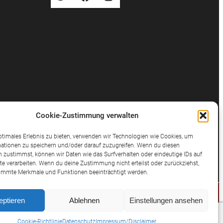
Cookie-Zustimmung verwalten
ptimales Erlebnis zu bieten, verwenden wir Technologien wie Cookies, um
ationen zu speichern und/oder darauf zuzugreifen. Wenn du diesen
 zustimmst, können wir Daten wie das Surfverhalten oder eindeutige IDs auf
te verarbeiten. Wenn du deine Zustimmung nicht erteilst oder zurückziehst,
immte Merkmale und Funktionen beeinträchtigt werden.
eptieren
Ablehnen
Einstellungen ansehen
© 2025 Potthast Rechtsanwälte
Cookie-Richtlinie
Datenschutz
Impressum/Disclaimer