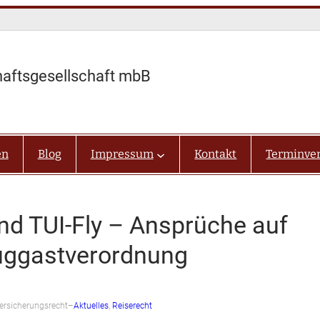
haftsgesellschaft mbB
en
Blog
Impressum
Kontakt
Terminve
 und TUI-Fly – Ansprüche auf
uggastverordnung
ersicherungsrecht
–
Aktuelles
, 
Reiserecht