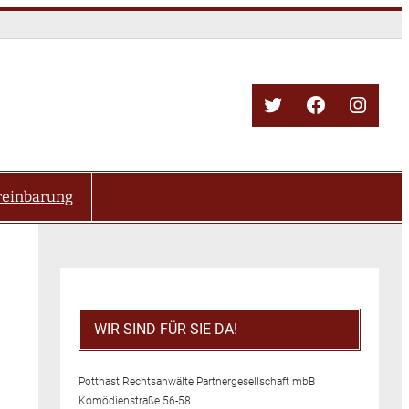
Twitter
Facebook
Insta
reinbarung
WIR SIND FÜR SIE DA!
Potthast Rechtsanwälte Partnergesellschaft mbB
Komödienstraße 56-58