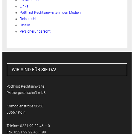
Links
Potthast Rechtsanwälte in den Medien
Reiserecht
Urteile
Versicherungsrecht
WIR SIND FÜR SIE DA!
Potthast Rechtsanwälte
Partnergesellschaft mbB
Komödienstraße 56-58
50667 Köln
Telefon: 0221 99 22 46 – 0
Fax: 0221 99 22 46 – 99