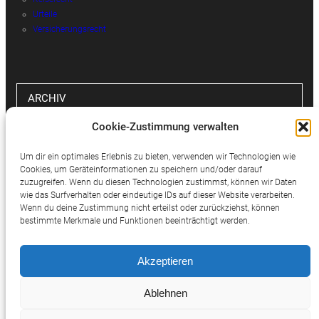
Urteile
Versicherungsrecht
ARCHIV
Cookie-Zustimmung verwalten
Archiv
Um dir ein optimales Erlebnis zu bieten, verwenden wir Technologien wie
Cookies, um Geräteinformationen zu speichern und/oder darauf
zuzugreifen. Wenn du diesen Technologien zustimmst, können wir Daten
wie das Surfverhalten oder eindeutige IDs auf dieser Website verarbeiten.
SOCIAL MEDIA
Wenn du deine Zustimmung nicht erteilst oder zurückziehst, können
bestimmte Merkmale und Funktionen beeinträchtigt werden.
Twitter
Facebook
Instagram
Akzeptieren
Ablehnen