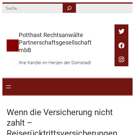
Zum
Search
Inhalt
springen
Twitt
Potthast Rechtsanwälte
Partnerschaftsgesellschaft
Face
mbB
Inst
Ihre Kanzlei im Herzen der Domstadt
Wenn die Versicherung nicht
zahlt –
Reiserücktrittsversicherungen…